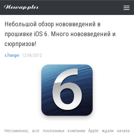
Newapples
НОВОСТИ
/
ПРОШИВКИ
1 COMMENT
Небольшой обзор нововведений в
прошивке iOS 6. Много нововведений и
сюрпризов!
s7ranger
· 12/06/2012
Несомненно, все поклонники компании Apple ждали начала