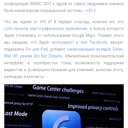
конференции WWDC 2012 и одной из самых ожидаемых новинок
была новая версия операционной системы —
iOS 6
.
Что мы ждали от iOS 6? В первую очередь, конечно же, это
собственное картографическое приложение
, в пользу которого
Apple отказалась от использования Google Maps. Помимо этого
мы ожидали, что Apple
интегрирует в неё Facebook
, введёт
поддержку
Siri для iPad
, добавит
синхронизацию вкладок Safari,
Mail VIP, режим «Do Not Disturb»
, обновленный пользовательский
интерфейс в серебристых тонах, возможность поддержки
виджетов и усовершенствования для компаний, включая почту,
календарь и контакты.