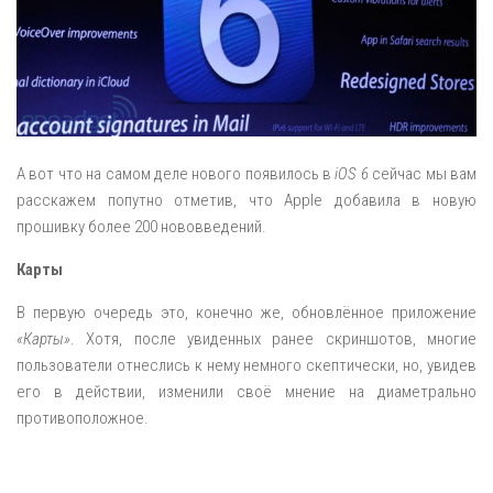
А вот что на самом деле нового появилось в
iOS 6
сейчас мы вам
расскажем попутно отметив, что Apple добавила в новую
прошивку более 200 нововведений.
Карты
В первую очередь это, конечно же, обновлённое приложение
«Карты»
. Хотя, после увиденных ранее скриншотов, многие
пользователи отнеслись к нему немного скептически, но, увидев
его в действии, изменили своё мнение на диаметрально
противоположное.