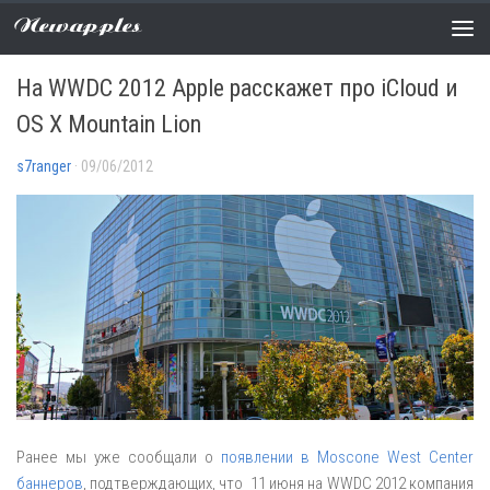
Newapples
НОВОСТИ
0 COMMENTS
На WWDC 2012 Apple расскажет про iCloud и
OS X Mountain Lion
s7ranger
· 09/06/2012
Ранее мы уже сообщали о
появлении в Moscone West Center
баннеров
, подтверждающих, что 11 июня на WWDC 2012 компания