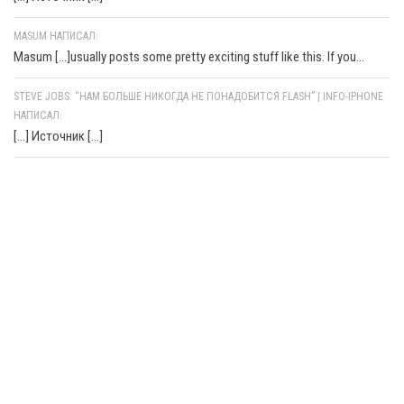
MASUM НАПИСАЛ:
Masum [...]usually posts some pretty exciting stuff like this. If you...
STEVE JOBS: “НАМ БОЛЬШЕ НИКОГДА НЕ ПОНАДОБИТСЯ FLASH” | INFO-IPHONE
НАПИСАЛ:
[…] Источник […]