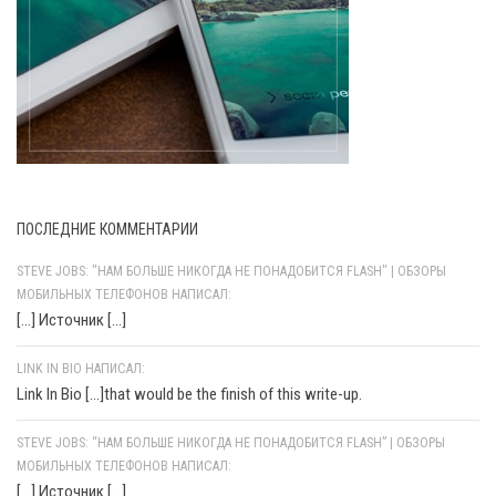
ПОСЛЕДНИЕ КОММЕНТАРИИ
STEVE JOBS: "НАМ БОЛЬШЕ НИКОГДА НЕ ПОНАДОБИТСЯ FLASH" | ОБЗОРЫ
МОБИЛЬНЫХ ТЕЛЕФОНОВ НАПИСАЛ:
[…] Источник […]
LINK IN BIO НАПИСАЛ:
Link In Bio [...]that would be the finish of this write-up.
STEVE JOBS: “НАМ БОЛЬШЕ НИКОГДА НЕ ПОНАДОБИТСЯ FLASH” | ОБЗОРЫ
МОБИЛЬНЫХ ТЕЛЕФОНОВ НАПИСАЛ:
[…] Источник […]