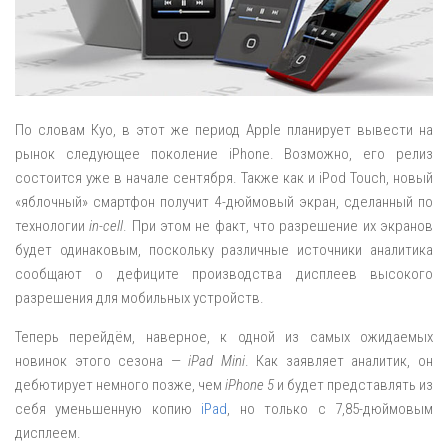
По словам Куо, в этот же период Apple планирует вывести на
рынок следующее поколение iPhone. Возможно, его релиз
состоится уже в начале сентября. Также как и iPod Touch, новый
«яблочный» смартфон получит 4-дюймовый экран, сделанный по
технологии
in-cell
. При этом не факт, что разрешение их экранов
будет одинаковым, поскольку различные источники аналитика
сообщают о дефиците производства дисплеев высокого
разрешения для мобильных устройств.
Теперь перейдём, наверное, к одной из самых ожидаемых
новинок этого сезона —
iPad Mini
. Как заявляет аналитик, он
дебютирует немного позже, чем
iPhone 5
и будет представлять из
себя уменьшенную копию
iPad
, но только с 7,85-дюймовым
дисплеем.