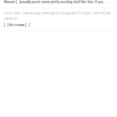
Masum [...]usually posts some pretty exciting stuff like this. If you...
STEVE JOBS: “НАМ БОЛЬШЕ НИКОГДА НЕ ПОНАДОБИТСЯ FLASH” | INFO-IPHONE
НАПИСАЛ:
[…] Источник […]