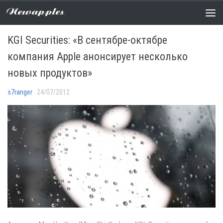
Newapples
АНАЛИТИКА
/
НОВОСТИ
0 COMMENTS
KGI Securities: «В сентябре-октябре
компания Apple анонсирует несколько
новых продуктов»
s7ranger
· 24/07/2012