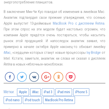
энергопотребление планшетов.
В заключение Мин-Чи Куо поведал об изменения в линейках Mac.
Аналитик подтвердил свои прежние утверждения, что осенью
Apple выпустит 13-дюймовые
MacBook Pro с дисплеем Retina
.
При этом спрос на эти модели будет настолько огромен, что
компании Apple придётся очень постараться, чтобы насытить
рынок этой продукцией. И напоследок аналитик заявил, что
примерно в начале октября Apple наконец-то обновит линейку
iMac
, «сердцем» которых станут новые процессоры
Ivy Bridge
от
Intel. Кстати, заметьте, аналитик ни слова не сказал о дисплеях
Retina
в новых «яблочных» моноблоках.
Метки:
Apple
iMac
iPad 3
iPad mini
iPhone 5
iPod nano
iPod touch
MacBook Pro Retina