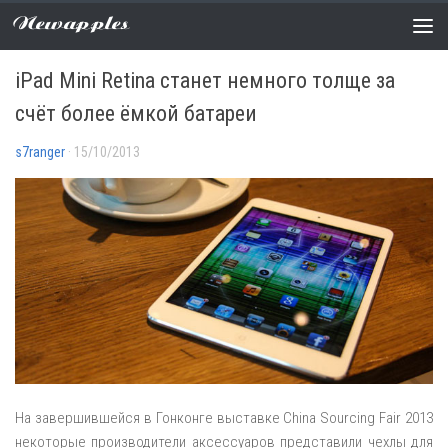
Newapples
НОВОСТИ
0 COMMENTS
iPad Mini Retina станет немного толще за
счёт более ёмкой батареи
s7ranger
· 15/10/2013
На завершившейся в Гонконге выставке China Sourcing Fair 2013
некоторые производители аксессуаров представили чехлы для