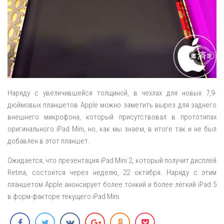
Наряду с увеличившейся толщиной, в чехлах для новых 7,9-
дюймовых планшетов Apple можно заметить вырез для заднего
внешнего микрофона, который присутствовал в прототипах
оригинального iPad Mini, но, как мы знаем, в итоге так и не был
добавлен в этот планшет.
Ожидается, что презентация iPad Mini 2, который получит дисплей
Retina, состоится через неделю, 22 октября. Наряду с этим
планшетом Apple анонсирует более тонкий и более лёгкий iPad 5
в форм-факторе текущего iPad Mini.