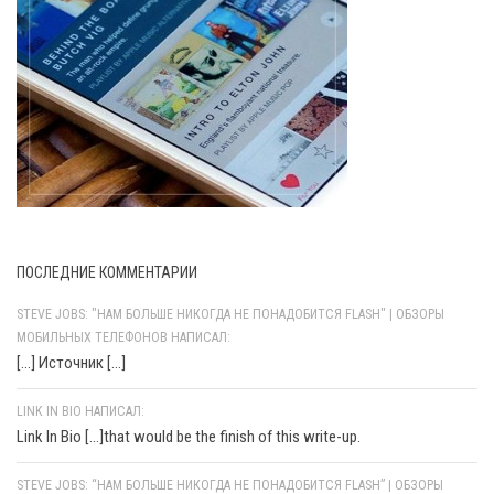
ПОСЛЕДНИЕ КОММЕНТАРИИ
STEVE JOBS: "НАМ БОЛЬШЕ НИКОГДА НЕ ПОНАДОБИТСЯ FLASH" | ОБЗОРЫ
МОБИЛЬНЫХ ТЕЛЕФОНОВ НАПИСАЛ:
[…] Источник […]
LINK IN BIO НАПИСАЛ:
Link In Bio [...]that would be the finish of this write-up.
STEVE JOBS: “НАМ БОЛЬШЕ НИКОГДА НЕ ПОНАДОБИТСЯ FLASH” | ОБЗОРЫ