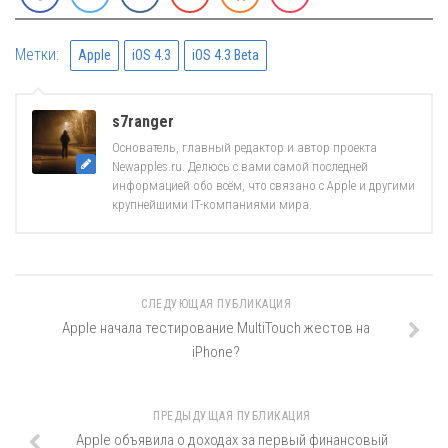
Метки:
Apple
iOS 4.3
iOS 4.3 Beta
s7ranger
Основатель, главный редактор и автор проекта
Newapples.ru. Делюсь с вами самой последней
информацией обо всём, что связано с Apple и другими
крупнейшими IT-компаниями мира.
СЛЕДУЮЩАЯ ПУБЛИКАЦИЯ
Apple начала тестирование MultiTouch жестов на
iPhone?
ПРЕДЫДУЩАЯ ПУБЛИКАЦИЯ
Apple объявила о доходах за первый финансовый