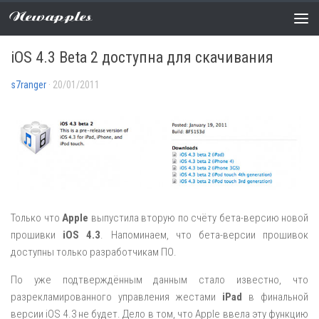
Newapples
НОВОСТИ
/
ПРОШИВКИ
1 COMMENT
iOS 4.3 Beta 2 доступна для скачивания
s7ranger
· 20/01/2011
Только что
Apple
выпустила вторую по счёту бета-версию новой
прошивки
iOS 4.3
. Напоминаем, что бета-версии прошивок
доступны только разработчикам ПО.
По уже подтверждённым данным стало известно, что
разрекламированного управления жестами
iPad
в финальной
версии iOS 4.3 не будет. Дело в том, что Apple ввела эту функцию