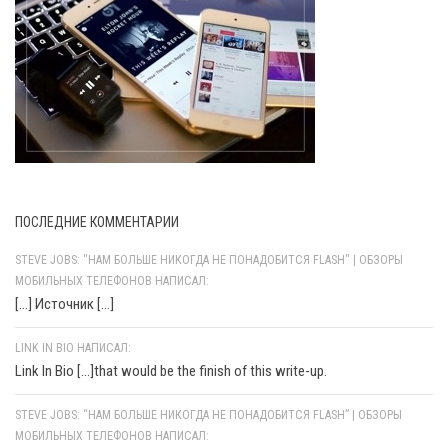
ПОСЛЕДНИЕ КОММЕНТАРИИ
STEVE JOBS: "НАМ БОЛЬШЕ НИКОГДА НЕ ПОНАДОБИТСЯ FLASH" | ОБЗОРЫ
МОБИЛЬНЫХ ТЕЛЕФОНОВ НАПИСАЛ:
[…] Источник […]
LINK IN BIO НАПИСАЛ:
Link In Bio [...]that would be the finish of this write-up.
STEVE JOBS: “НАМ БОЛЬШЕ НИКОГДА НЕ ПОНАДОБИТСЯ FLASH” | ОБЗОРЫ
МОБИЛЬНЫХ ТЕЛЕФОНОВ НАПИСАЛ: