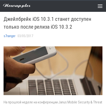
Newapples
НОВОСТИ
0 COMMENTS
Джейлбрейк iOS 10.3.1 станет доступен
только после релиза iOS 10.3.2
s7ranger
· 03/05/2017
На прошлой неделе на конференции Janus Mobile Security & Threat