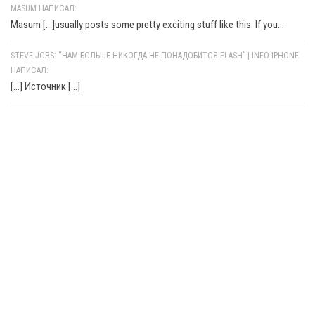
MASUM НАПИСАЛ:
Masum [...]usually posts some pretty exciting stuff like this. If you...
STEVE JOBS: “НАМ БОЛЬШЕ НИКОГДА НЕ ПОНАДОБИТСЯ FLASH” | INFO-IPHONE
НАПИСАЛ:
[…] Источник […]