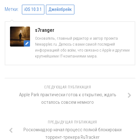
Метки:
iOS 10.3.1
Джейлбрейк
s7ranger
Основатель, главный редактор и автор проекта
Newapples.ru. Делюсь с вами самой последней
информацией обо всём, что связано с Apple и другими
крупнейшими IT-компаниями мира.
СЛЕДУЮЩАЯ ПУБЛИКАЦИЯ
Apple Park практически готов к открытию, ждать
осталось совсем немного
ПРЕДЫДУЩАЯ ПУБЛИКАЦИЯ
Роскомнадзор начал процесс полной блокировки
торрент-трекера RuTracker