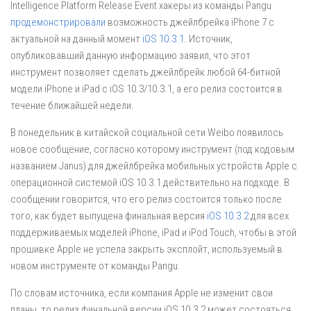
Intelligence Platform Release Event хакеры из команды Pangu
продемонстрировали
возможность джейлбрейка iPhone 7 с
актуальной на данный момент
iOS 10.3.1
. Источник,
опубликовавший данную информацию заявил, что этот
инструмент позволяет сделать джейлбрейк любой 64-битной
модели iPhone и iPad с iOS 10.3/10.3.1, а его релиз состоится в
течение ближайшей недели.
В понедельник в китайской социальной сети Weibo появилось
новое сообщение, согласно которому инструмент (под кодовым
названием Janus) для джейлбрейка мобильных устройств Apple с
операционной системой iOS 10.3.1 действительно на подходе. В
сообщении говорится, что его релиз состоится только после
того, как будет выпущена финальная версия
iOS 10.3.2
для всех
поддерживаемых моделей iPhone, iPad и iPod Touch, чтобы в этой
прошивке Apple не успела закрыть эксплойт, используемый в
новом инструменте от команды Pangu.
По словам источника, если компания Apple не изменит свои
планы, то релиз финальной версии iOS 10.3.2 может состояться