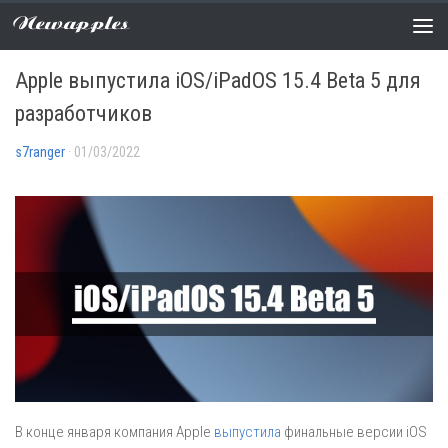
Newapples
НОВОСТИ
/
ПРОШИВКИ
0 COMMENTS
Apple выпустила iOS/iPadOS 15.4 Beta 5 для
разработчиков
s7ranger
· 01/03/2022
В конце января компания Apple
выпустила
финальные версии iOS