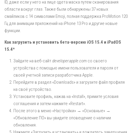
ID, даже если у него на лице одета маска путем сканирования
области вокруг глаз. Также были обнаружены 37 новых
смайликов с 14 символами Emoji, полная поддержка ProMotion 120
Гц для анимации приложений на iPhone 13 Pro и другие новые
функции.
Как загрузить и установить бета-версию iOS 15.4 и iPadOS
15.4*
Зайдите на веб-сайт
developer.apple.com
со своего
устройства с помощью
имени пользователя и пароля от
своей учетной записи разработчика
Apple
.
Перейдите в раздел «Downloads» и загрузите файл профиля
на своё устройство.
Установите профиль, нажав на «Install», примите условия
соглашения и затем нажмите «Restart».
После этого в меню «Настройки» → «Основные» →
«Обновление ПО» вы увидите оповещение о наличии
обновления.
Нажмите «Загрузить и установить» и дождитесь завершения