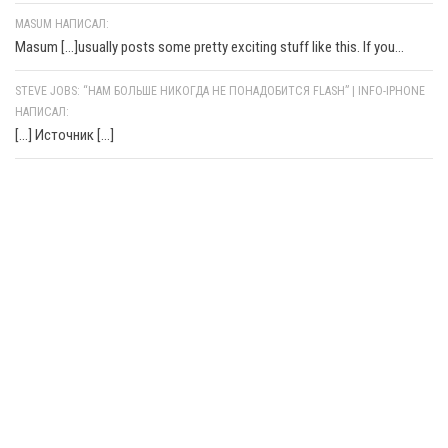
MASUM НАПИСАЛ:
Masum [...]usually posts some pretty exciting stuff like this. If you...
STEVE JOBS: “НАМ БОЛЬШЕ НИКОГДА НЕ ПОНАДОБИТСЯ FLASH” | INFO-IPHONE
НАПИСАЛ:
[…] Источник […]