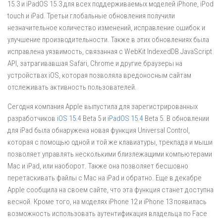
15.3 и iPadOS 15.3 для всех поддерживаемых моделей iPhone, iPod
touch и iPad. Третьи глобальные обновления получили
незначительное количество изменений, исправление ошибок и
улучшение производительности. Также в этих обновлениях была
исправлена уязвимость, связанная с WebKit IndexedDB JavaScript
API,
затрагивавшая Safari, Chrome и другие браузеры на
устройствах iOS, которая
позволяла
вредоносным сайтам
отслеживать активность пользователей.
Сегодня компания Apple выпустила для зарегистрированных
разработчиков
iOS 15.4
Beta 5 и
iPadOS 15.4
Beta 5. В обновлении
для iPad была обнаружена новая функция Universal Control,
которая с помощью одной и той же клавиатуры, трекпада и мыши
позволяет управлять несколькими близлежащими компьютерами
Mac и iPad, или наоборот. Также она позволяет бесшовно
перетаскивать файлы с Mac на iPad и обратно. Еще в декабре
Apple сообщила на своем сайте, что эта функция станет доступна
весной.
Кроме того, на моделях iPhone 12 и iPhone 13 появилась
возможность использовать аутентификация владельца по Face