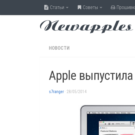
Статьи
Советы
Прошивк
Newapples
НОВОСТИ
Apple выпустила 
s7ranger
· 28/05/2014