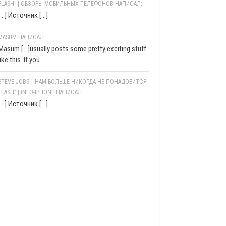
FLASH” | ОБЗОРЫ МОБИЛЬНЫХ ТЕЛЕФОНОВ НАПИСАЛ:
[…] Источник […]
MASUM НАПИСАЛ:
Masum [...]usually posts some pretty exciting stuff
like this. If you...
STEVE JOBS: “НАМ БОЛЬШЕ НИКОГДА НЕ ПОНАДОБИТСЯ
FLASH” | INFO-IPHONE НАПИСАЛ:
[…] Источник […]