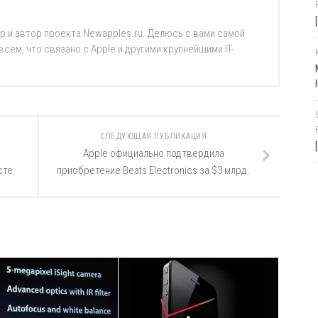
р и автор проекта Newapples.ru. Делюсь с вами самой
ём, что связано с Apple и другими крупнейшими IT-
СЛЕДУЮЩАЯ ПУБЛИКАЦИЯ
Apple официально подтвердила
сте
приобретение Beats Electronics за $3 млрд.