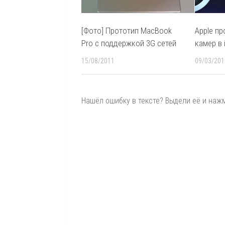
[Фото] Прототип MacBook
Apple п
Pro с поддержкой 3G сетей
камер в 
15/08/2011
09/03/201
Нашёл ошибку в тексте? Выдели её и нажми