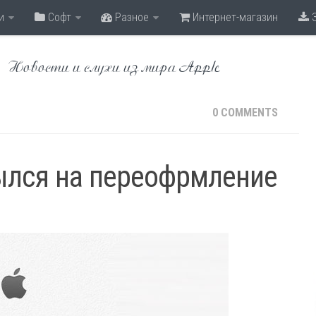
и
Софт
Разное
Интернет-магазин
З
Новости и слухи из мира Apple
0 COMMENTS
рылся на переофрмление