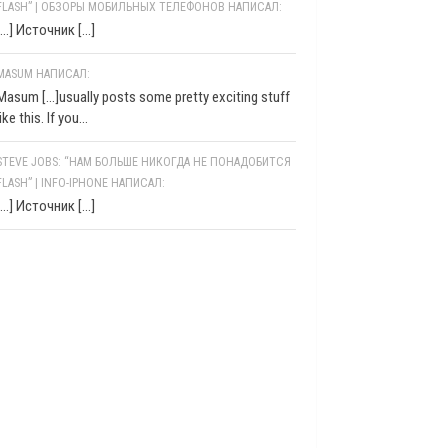
FLASH” | ОБЗОРЫ МОБИЛЬНЫХ ТЕЛЕФОНОВ НАПИСАЛ:
[…] Источник […]
MASUM НАПИСАЛ:
Masum [...]usually posts some pretty exciting stuff
like this. If you...
STEVE JOBS: “НАМ БОЛЬШЕ НИКОГДА НЕ ПОНАДОБИТСЯ
FLASH” | INFO-IPHONE НАПИСАЛ:
[…] Источник […]