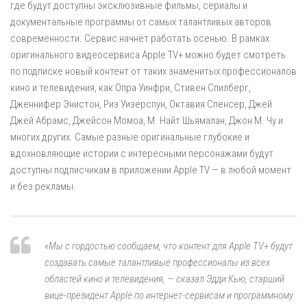
где будут доступны эксклюзивные фильмы, сериалы и
документальные программы от самых талантливых авторов
современности. Сервис начнёт работать осенью. В рамках
оригинального видеосервиса Apple TV+ можно будет смотреть
по подписке новый контент от таких знаменитых профессионалов
кино и телевидения, как Опра Уинфри, Стивен Спилберг,
Дженнифер Энистон, Риз Уизерспун, Октавия Спенсер, Джей
Джей Абрамс, Джейсон Момоа, М. Найт Шьямалан, Джон М. Чу и
многих других. Самые разные оригинальные глубокие и
вдохновляющие истории с интересными персонажами будут
доступны подписчикам в приложении Apple TV — в любой момент
и без рекламы.
«Мы с гордостью сообщаем, что контент для Apple TV+ будут
создавать самые талантливые профессионалы из всех
областей кино и телевидения, — сказал Эдди Кью, старший
вице-президент Apple по интернет-сервисам и программному