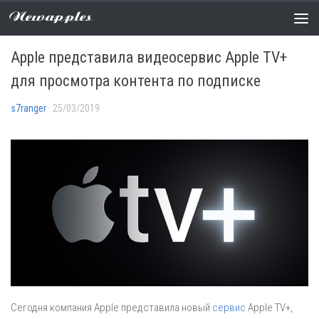
Newapples
НОВОСТИ
0 COMMENTS
Apple представила видеосервис Apple TV+
для просмотра контента по подписке
s7ranger
· 25/03/2019
Сегодня компания Apple представила новый
сервис
Apple TV+,