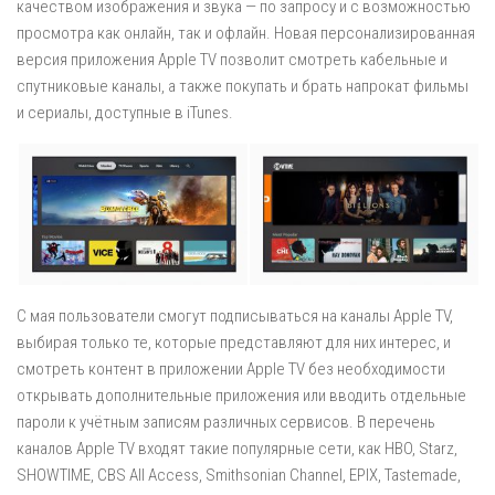
качеством изображения и звука — по запросу и с возможностью
просмотра как онлайн, так и офлайн. Новая персонализированная
версия приложения Apple TV позволит смотреть кабельные и
спутниковые каналы, а также покупать и брать напрокат фильмы
и сериалы, доступные в iTunes.
С мая пользователи смогут подписываться на каналы Apple TV,
выбирая только те, которые представляют для них интерес, и
смотреть контент в приложении Apple TV без необходимости
открывать дополнительные приложения или вводить отдельные
пароли к учётным записям различных сервисов. В перечень
каналов Apple TV входят такие популярные сети, как HBO, Starz,
SHOWTIME, CBS All Access, Smithsonian Channel, EPIX, Tastemade,