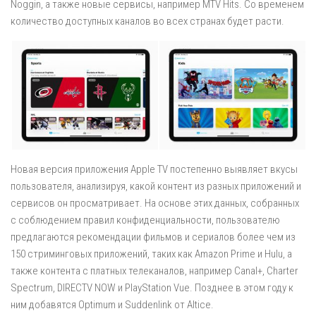
Noggin, а также новые сервисы, например MTV Hits. Со временем
количество доступных каналов во всех странах будет расти.
Новая версия приложения Apple TV постепенно выявляет вкусы
пользователя, анализируя, какой контент из разных приложений и
сервисов он просматривает. На основе этих данных, собранных
с соблюдением правил конфиденциальности, пользователю
предлагаются рекомендации фильмов и сериалов более чем из
150 стриминговых приложений, таких как Amazon Prime и Hulu, а
также контента с платных телеканалов, например Canal+, Charter
Spectrum, DIRECTV NOW и PlayStation Vue. Позднее в этом году к
ним добавятся Optimum и Suddenlink от Altice.