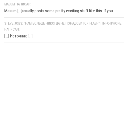
MASUM НАПИСАЛ:
Masum [...]usually posts some pretty exciting stuff like this. If you...
STEVE JOBS: “НАМ БОЛЬШЕ НИКОГДА НЕ ПОНАДОБИТСЯ FLASH” | INFO-IPHONE
НАПИСАЛ:
[…] Источник […]