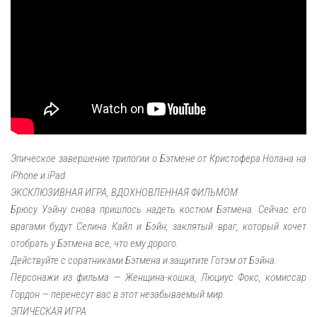
Эпическое завершение трилогии о Бэтмене от Кристофера Нолана на
iPhone и iPad.
ЭКСКЛЮЗИВНАЯ ИГРА, ВДОХНОВЛЕННАЯ ФИЛЬМОМ
Брюсу Уэйну снова пришлось надеть костюм Бэтмена. Сейчас его
врагами будут Селина Кайл и Бэйн, заклятый враг, который хочет
отобрать у Бэтмена все, что ему дорого.
Действуйте с соратниками Бэтмена и защитите Готэм от Бэйна.
Персонажи из фильма — Женщина-кошка, Люциус Фокс, комиссар
Гордон — перенесут вас в этот незабываемый мир.
ЭПИЧЕСКАЯ ИГРА