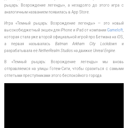
рыцарь: Возрождение легенды», а незадолго до этого игра с
аналогичным названием появилась в App Store.
Игра «Темный рыцарь: Возрождение легенды» — это новый
высокобюджетный экшен для iPhone и iPad от компании
Gameloft
,
которая стала уже второй официальной игрой про Бетмана на iOS,
а первая называлась
Batman Arkham City Lockdown
и
разрабатывала её
NetherRealm Studio
s на движке
Unreal Engine
.
В «Темный рыцарь: Возрождение легенды» мы вновь
отправляемся на улицы Готем-Сити, чтобы сразиться с самыми
отпетыми преступниками этого беспокойного города.