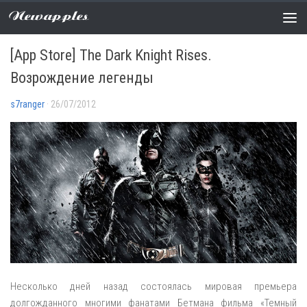
Newapples
APP STORE
/
НОВОСТИ
0 COMMENTS
[App Store] The Dark Knight Rises.
Возрождение легенды
s7ranger
· 26/07/2012
Несколько дней назад состоялась мировая премьера
долгожданного многими фанатами Бетмана фильма «Темный