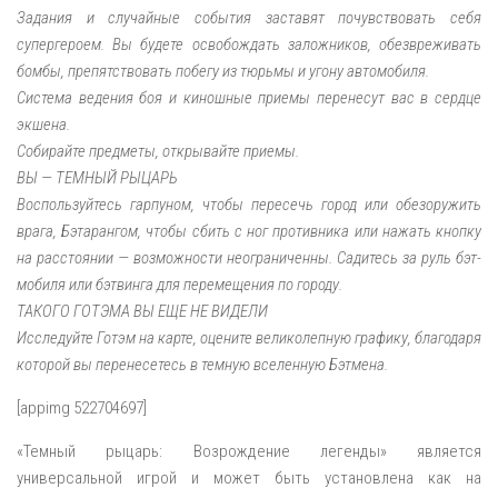
Задания и случайные события заставят почувствовать себя
супергероем. Вы будете освобождать заложников, обезвреживать
бомбы, препятствовать побегу из тюрьмы и угону автомобиля.
Система ведения боя и киношные приемы перенесут вас в сердце
экшена.
Собирайте предметы, открывайте приемы.
ВЫ — ТЕМНЫЙ РЫЦАРЬ
Воспользуйтесь гарпуном, чтобы пересечь город или обезоружить
врага, Бэтарангом, чтобы сбить с ног противника или нажать кнопку
на расстоянии — возможности неограниченны. Садитесь за руль бэт-
мобиля или бэтвинга для перемещения по городу.
ТАКОГО ГОТЭМА ВЫ ЕЩЕ НЕ ВИДЕЛИ
Исследуйте Готэм на карте, оцените великолепную графику, благодаря
которой вы перенесетесь в темную вселенную Бэтмена.
[appimg 522704697]
«Темный рыцарь: Возрождение легенды» является
универсальной игрой и может быть установлена как на