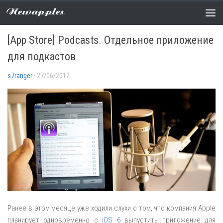
Newapples
APP STORE
/
НОВОСТИ
0 COMMENTS
[App Store] Podcasts. Отдельное приложение
для подкастов
s7ranger
· 27/06/2012
Ранее в этом месяце уже ходили слухи о том, что компания Apple
планирует одновременно с
iOS 6
выпустить приложение для