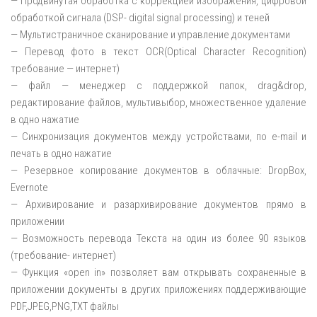
— Продвинутая обработка с коррекцией изображения, цифровой
обработкой сигнала (DSP- digital signal processing) и теней
— Мультистраничное сканирование и управление документами
— Перевод фото в текст OCR(Optical Character Recognition)
требование — интернет)
— файл — менеджер с поддержкой папок, drag&drop,
редактирование файлов, мультивыбор, множественное удаление
в одно нажатие
— Синхронизация документов между устройствами, по e-mail и
печать в одно нажатие
— Резервное копирование документов в облачные: DropBox,
Evernote
— Архивирование и разархивирование документов прямо в
приложении
— Возможность перевода Текста на один из более 90 языков
(требование- интернет)
— Функция «open in» позволяет вам открывать сохраненные в
приложении документы в других приложениях поддерживающие
PDF,JPEG,PNG,TXT файлы