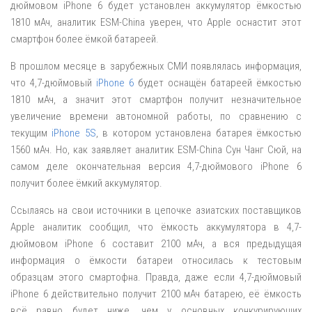
дюймовом iPhone 6 будет установлен аккумулятор ёмкостью
1810 мАч, аналитик ESM-China уверен, что Apple оснастит этот
смартфон более ёмкой батареей.
В прошлом месяце в зарубежных СМИ появлялась информация,
что 4,7-дюймовый
iPhone 6
будет оснащён батареей ёмкостью
1810 мАч, а значит этот смартфон получит незначительное
увеличение времени автономной работы, по сравнению с
текущим
iPhone 5S
, в котором установлена батарея ёмкостью
1560 мАч. Но, как заявляет аналитик ESM-China Сун Чанг Сюй, на
самом деле окончательная версия 4,7-дюймового iPhone 6
получит более ёмкий аккумулятор.
Ссылаясь на свои источники в цепочке азиатских поставщиков
Apple аналитик сообщил, что ёмкость аккумулятора в 4,7-
дюймовом iPhone 6 составит 2100 мАч, а вся предыдущая
информация о ёмкости батареи относилась к тестовым
образцам этого смартофна. Правда, даже если 4,7-дюймовый
iPhone 6 действительно получит 2100 мАч батарею, её ёмкость
всё равно будет ниже, чем у основных конкурирующих