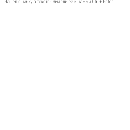
Нашёл ошибку в тексте? Выдели её и нажми Ctrl + Enter