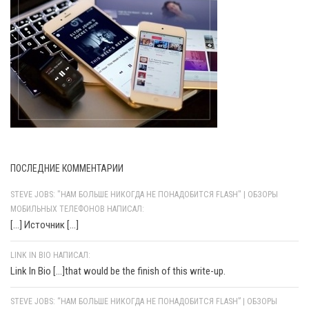
ПОСЛЕДНИЕ КОММЕНТАРИИ
STEVE JOBS: "НАМ БОЛЬШЕ НИКОГДА НЕ ПОНАДОБИТСЯ FLASH" | ОБЗОРЫ
МОБИЛЬНЫХ ТЕЛЕФОНОВ НАПИСАЛ:
[…] Источник […]
LINK IN BIO НАПИСАЛ:
Link In Bio [...]that would be the finish of this write-up.
STEVE JOBS: “НАМ БОЛЬШЕ НИКОГДА НЕ ПОНАДОБИТСЯ FLASH” | ОБЗОРЫ