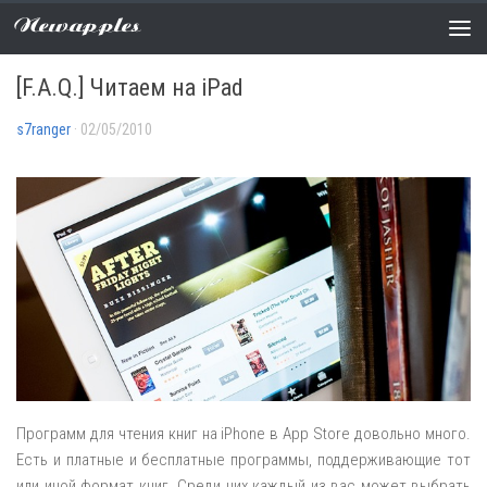
Newapples
СОВЕТЫ ПО IOS
0 COMMENTS
[F.A.Q.] Читаем на iPad
s7ranger
· 02/05/2010
Программ для чтения книг на iPhone в App Store довольно много.
Есть и платные и бесплатные программы, поддерживающие тот
или иной формат книг.
Среди них каждый из вас может выбрать