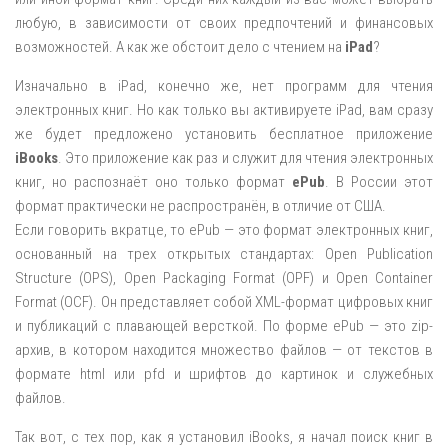
любую, в зависимости от своих предпочтений и финансовых
возможностей. А как же обстоит дело с чтением на
iPad
?
Изначально в iPad, конечно же, нет программ для чтения
электронных книг. Но как только вы активируете iPad, вам сразу
же будет предложено установить бесплатное приложение
iBooks
. Это приложение как раз и служит для чтения электронных
книг, но распознаёт оно только формат
ePub
. В России этот
формат практически не распространён, в отличие от США.
Если говорить вкратце, то ePub — это формат электронных книг,
основанный на трех открытых стандартах: Open Publication
Structure (OPS), Open Packaging Format (OPF) и Open Container
Format (OCF). Он представляет собой XML-формат цифровых книг
и публикаций с плавающей версткой. По форме ePub — это zip-
архив, в котором находится множество файлов — от текстов в
формате html или pfd и шрифтов до картинок и служебных
файлов.
Так вот, с тех пор, как я установил iBooks, я начал поиск книг в