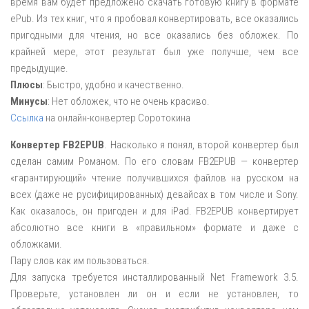
время вам будет предложено скачать готовую книгу в формате
ePub. Из тех книг, что я пробовал конвертировать, все оказались
пригодными для чтения, но все оказались без обложек. По
крайней мере, этот результат был уже получше, чем все
предыдущие.
Плюсы
: Быстро, удобно и качественно.
Минусы
: Нет обложек, что не очень красиво.
Ссылка
на онлайн-конвертер Соротокина
Конвертер FB2EPUB
. Насколько я понял, второй конвертер был
сделан самим Романом. По его словам FB2EPUB — конвертер
«гарантирующий» чтение получившихся файлов на русском на
всех (даже не русифицированных) девайсах в том числе и Sony.
Как оказалось, он пригоден и для iPad. FB2EPUB конвертирует
абсолютно все книги в «правильном» формате и даже с
обложками.
Пару слов как им пользоваться.
Для запуска требуется инсталлированный Net Framework 3.5.
Проверьте, установлен ли он и если не установлен, то