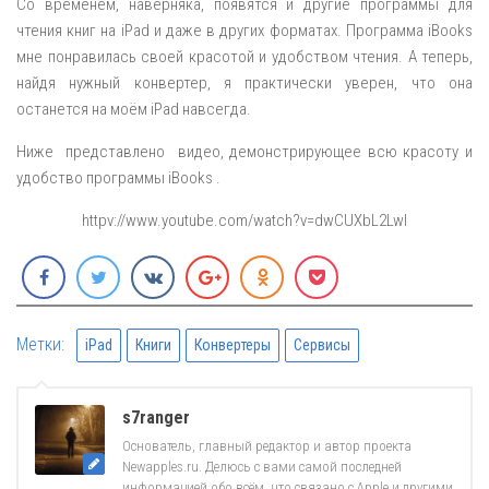
Со временем, наверняка, появятся и другие программы для
чтения книг на iPad и даже в других форматах. Программа iBooks
мне понравилась своей красотой и удобством чтения. А теперь,
найдя нужный конвертер, я практически уверен, что она
останется на моём iPad навсегда.
Ниже представлено видео, демонстрирующее всю красоту и
удобство программы iBooks .
httpv://www.youtube.com/watch?v=dwCUXbL2LwI
Метки:
iPad
Книги
Конвертеры
Сервисы
s7ranger
Основатель, главный редактор и автор проекта
Newapples.ru. Делюсь с вами самой последней
информацией обо всём, что связано с Apple и другими