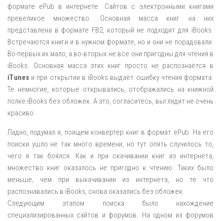
формате ePub в интернете. Сайтов с электронными книгами
превеликое множество. Основная масса книг на них
представлена в формате FB2, который не подходит для iBooks.
Встречаются книги и в нужном формате, но и они не порадовали.
Во-первых их мало, а во-вторых не все они пригодны для чтения в
iBooks. Основная масса этих книг просто не распознаётся в
iTunes
и при открытии в iBooks выдаёт ошибку чтения формата.
Те немногие, которые открывались, отображались на книжной
полке iBooks без обложек. А это, согласитесь, выглядит не очень
красиво.
Ладно, подумал я, поищем конвертер книг в формат ePub. На его
поиски ушло не так много времени, но тут опять случилось то,
чего я так боялся. Как и при скачивании книг из интернета,
множество книг оказалось не пригодно к чтению. Таких было
меньше, чем при выкачивании из интернета, но те что
распознавались в iBooks, снова оказались без обложек.
Следующим этапом поиска было нахождение
специализированных сайтов и форумов. На одном из форумов