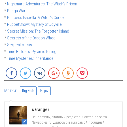
*
Nightmare Adventures: The Witch’s Prison
*
Pengu Wars
*
Princess Isabella: A Witch’s Curse
*
PuppetShow: Mystery of Joyville
*
Secret Mission: The Forgotten Island
*
Secrets of the Dragon Wheel
*
Serpent of Isis
*
Time Builders: Pyramid Rising
*
Time Mysteries: Inheritance
Метки:
Big Fish
Игры
s7ranger
Основатель, главный редактор и автор проекта
Newapples.ru. Делюсь с вами самой последней