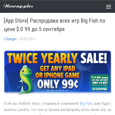
Newapples
РАСПРОДАЖИ
0 COMMENTS
[App Store] Распродажа всех игр Big Fish по
цене $ 0.99 до 5 сентября
s7ranger
· 04/09/2011
Если вы любите игры, созданные компанией
Big Fish
, вам будет
приятно узнать, что она устроила распродажу всех своих игр на