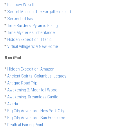
*
Rainbow Web II
*
Secret Mission: The Forgotten Island
*
Serpent of Isis
*
Time Builders: Pyramid Rising
*
Time Mysteries: Inheritance
*
Hidden Expedition: Titanic
*
Virtual Villagers: A New Home
Для iPad
:
*
Hidden Expedition: Amazon
*
Ancient Spirits: Columbus’ Legacy
*
Antique Road Trip
*
Awakening 2: Moonfell Wood
*
Awakening: Dreamless Castle
*
Azada
*
Big City Adventure: New York City
*
Big City Adventure: San Francisco
*
Death at Fairing Point