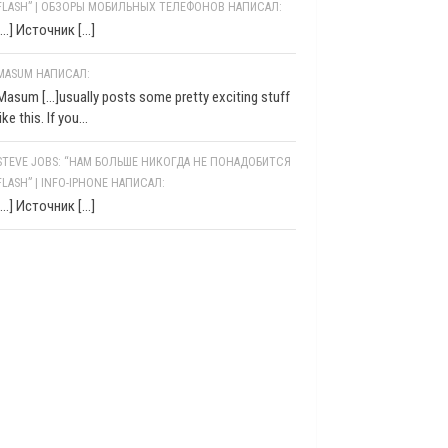
FLASH” | ОБЗОРЫ МОБИЛЬНЫХ ТЕЛЕФОНОВ НАПИСАЛ:
[…] Источник […]
MASUM НАПИСАЛ:
Masum [...]usually posts some pretty exciting stuff
like this. If you...
STEVE JOBS: “НАМ БОЛЬШЕ НИКОГДА НЕ ПОНАДОБИТСЯ
FLASH” | INFO-IPHONE НАПИСАЛ:
[…] Источник […]