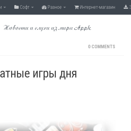
и
Софт
Разное
Интернет-магазин
З
Новости и слухи из мира Apple
0 COMMENTS
латные игры дня