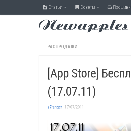
Статьи
Советы
Прошивк
Newapples
РАСПРОДАЖИ
[App Store] Бесп
(17.07.11)
s7ranger
· 17/07/2011