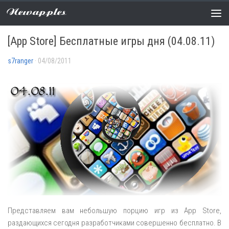
Newapples
РАСПРОДАЖИ
0 COMMENTS
[App Store] Бесплатные игры дня (04.08.11)
s7ranger
· 04/08/2011
Представляем вам небольшую порцию игр из App Store,
раздающихся сегодня разработчиками совершенно бесплатно. В