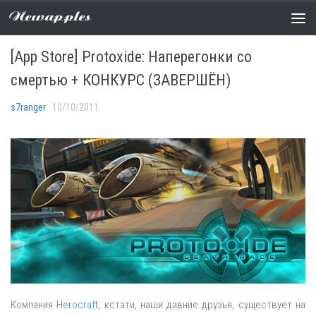
Newapples
APP STORE
8 COMMENTS
[App Store] Protoxide: Наперегонки со
смертью + КОНКУРС (ЗАВЕРШЁН)
s7ranger
· 10/10/2011
Компания
Herocraft
, кстати, наши давние друзья, существует на