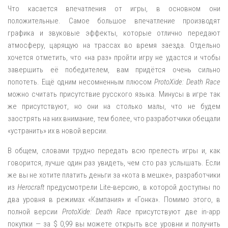
Что касается впечатления от игры, в основном они
положительные. Самое большое впечатление производят
графика и звуковые эффекты, которые отлично передают
атмосферу, царящую на трассах во время заезда. Отдельно
хочется отметить, что «на раз» пройти игру не удастся и чтобы
завершить её победителем, вам придётся очень сильно
попотеть. Ещё одним несомненным плюсом
ProtoXide: Death Race
можно считать присутствие русского языка. Минусы в игре так
же присутствуют, но они на столько малы, что не будем
заострять на них внимание, тем более, что разработчики обещали
«устранить» их в новой версии.
В общем, словами трудно передать всю прелесть игры и, как
говорится, лучше один раз увидеть, чем сто раз услышать. Если
же вы не хотите платить деньги за «кота в мешке», разработчики
из
Herocraft
предусмотрели Lite-версию, в которой доступны по
два уровня в режимах «Кампания» и «Гонка». Помимо этого, в
полной версии
ProtoXide: Death Race
присутствуют две in-app
покупки — за $ 0,99 вы можете открыть все уровни и получить