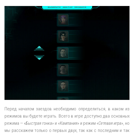
Перед началом заездов необходимо определиться, в каком из
режимов вы будете играть. Всего в игре доступно два основных
режима —
«Быстрая гонка»
и
«Кампания»
и режим
«Сетевая игра»
, но
мы расскажем только о первых двух, так как с последним и так