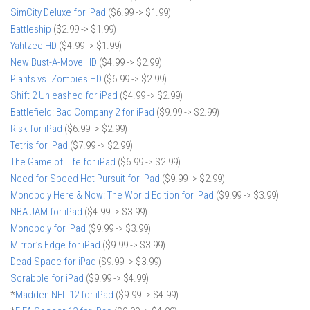
SimCity Deluxe for iPad
($6.99 -> $1.99)
Battleship
($2.99 -> $1.99)
Yahtzee HD
($4.99 -> $1.99)
New Bust-A-Move HD
($4.99 -> $2.99)
Plants vs. Zombies HD
($6.99 -> $2.99)
Shift 2 Unleashed for iPad
($4.99 -> $2.99)
Battlefield: Bad Company 2 for iPad
($9.99 -> $2.99)
Risk for iPad
($6.99 -> $2.99)
Tetris for iPad
($7.99 -> $2.99)
The Game of Life for iPad
($6.99 -> $2.99)
Need for Speed Hot Pursuit for iPad
($9.99 -> $2.99)
Monopoly Here & Now: The World Edition for iPad
($9.99 -> $3.99)
NBA JAM for iPad
($4.99 -> $3.99)
Monopoly for iPad
($9.99 -> $3.99)
Mirror’s Edge for iPad
($9.99 -> $3.99)
Dead Space for iPad
($9.99 -> $3.99)
Scrabble for iPad
($9.99 -> $4.99)
*
Madden NFL 12 for iPad
($9.99 -> $4.99)