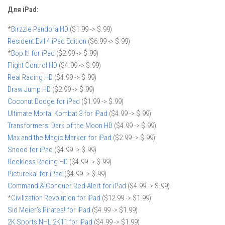
Для iPad:
*
Birzzle Pandora HD
($1.99 -> $.99)
Resident Evil 4 iPad Edition
($6.99 -> $.99)
*
Bop It! for iPad
($2.99 -> $.99)
Flight Control HD
($4.99 -> $.99)
Real Racing HD
($4.99 -> $.99)
Draw Jump HD
($2.99 -> $.99)
Coconut Dodge for iPad
($1.99 -> $.99)
Ultimate Mortal Kombat 3 for iPad
($4.99 -> $.99)
Transformers: Dark of the Moon HD
($4.99 -> $.99)
Max and the Magic Marker for iPad
($2.99 -> $.99)
Snood for iPad
($4.99 -> $.99)
Reckless Racing HD
($4.99 -> $.99)
Pictureka! for iPad
($4.99 -> $.99)
Command & Conquer Red Alert for iPad
($4.99 -> $.99)
*
Civilization Revolution for iPad
($12.99 -> $1.99)
Sid Meier’s Pirates! for iPad
($4.99 -> $1.99)
2K Sports NHL 2K11 for iPad
($4.99 -> $1.99)