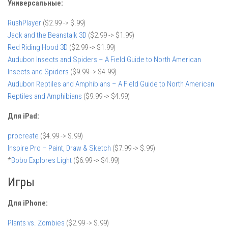
Универсальные:
RushPlayer
($2.99 -> $.99)
Jack and the Beanstalk 3D
($2.99 -> $1.99)
Red Riding Hood 3D
($2.99 -> $1.99)
Audubon Insects and Spiders – A Field Guide to North American
Insects and Spiders
($9.99 -> $4.99)
Audubon Reptiles and Amphibians – A Field Guide to North American
Reptiles and Amphibians
($9.99 -> $4.99)
Для iPad:
procreate
($4.99 -> $.99)
Inspire Pro – Paint, Draw & Sketch
($7.99 -> $.99)
*
Bobo Explores Light
($6.99 -> $4.99)
Игры
Для iPhone:
Plants vs. Zombies
($2.99 -> $.99)