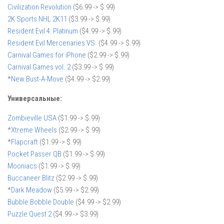
Civilization Revolution
($6.99 -> $.99)
2K Sports NHL 2K11
($3.99 -> $.99)
Resident Evil 4: Platinum
($4.99 -> $.99)
Resident Evil Mercenaries VS.
($4.99 -> $.99)
Carnival Games for iPhone
($2.99 -> $.99)
Carnival Games vol. 2
($3.99 -> $.99)
*
New Bust-A-Move
($4.99 -> $2.99)
Универсальные:
Zombieville USA
($1.99 -> $.99)
*
Xtreme Wheels
($2.99 -> $.99)
*
Flapcraft
($1.99 -> $.99)
Pocket Passer QB
($1.99 -> $.99)
Mooniacs
($1.99 -> $.99)
Buccaneer Blitz
($2.99 -> $.99)
*
Dark Meadow
($5.99 -> $2.99)
Bubble Bobble Double
($4.99 -> $2.99)
Puzzle Quest 2
($4.99 -> $3.99)