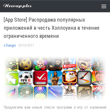
Newapples
РАСПРОДАЖИ
0 COMMENTS
[App Store] Распродажа популярных
приложений в честь Хэллоуина в течение
ограниченного времени
s7ranger
· 29/10/2011
Предлагаем вам новый список программ и игр от кормпаний