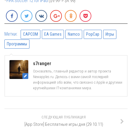
*
FIFA Soccer 12 for iPad
($9.99 -> $4.99)
Метки:
CAPCOM
EA Games
Namco
PopCap
Игры
Программы
s7ranger
Основатель, главный редактор и автор проекта
Newapples.ru. Делюсь с вами самой последней
информацией обо всём, что связано с Apple и другими
крупнейшими IT-компаниями мира.
СЛЕДУЮЩАЯ ПУБЛИКАЦИЯ
[App Store] Бесплатные игры дня (29.10.11)