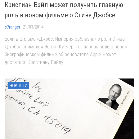
Кристиан Бэйл может получить главную
роль в новом фильме о Стиве Джобсе
s7ranger
· 21/03/2014
Если в фильме «Джобс: Империя соблазна» в роли Стива
Джобса снимался Эштон Кутчер, то главная роль в новом
биографическом фильме об основателе Apple может
достаться Кристиану Бэйлу.
НОВОСТИ