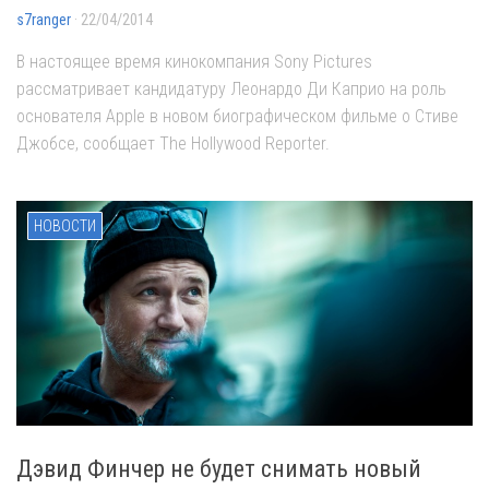
s7ranger
· 22/04/2014
В настоящее время кинокомпания Sony Pictures
рассматривает кандидатуру Леонардо Ди Каприо на роль
основателя Apple в новом биографическом фильме о Стиве
Джобсе, сообщает The Hollywood Reporter.
НОВОСТИ
Дэвид Финчер не будет снимать новый