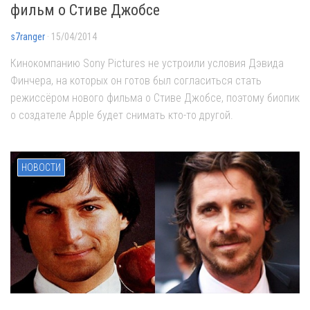
фильм о Стиве Джобсе
s7ranger
· 15/04/2014
Кинокомпанию Sony Pictures не устроили условия Дэвида
Финчера, на которых он готов был согласиться стать
режиссёром нового фильма о Стиве Джобсе, поэтому биопик
о создателе Apple будет снимать кто-то другой.
НОВОСТИ