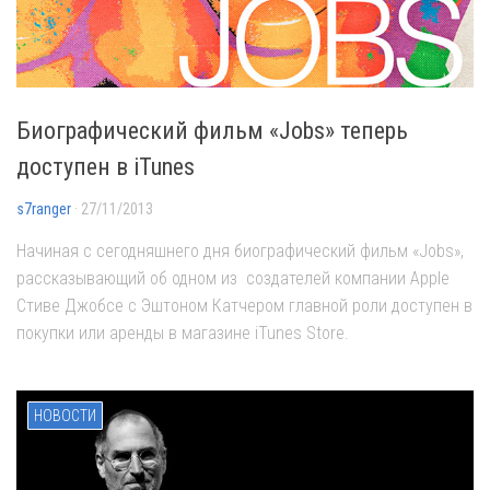
Биографический фильм «Jobs» теперь
доступен в iTunes
s7ranger
· 27/11/2013
Начиная с сегодняшнего дня биографический фильм «Jobs»,
рассказывающий об одном из создателей компании Apple
Стиве Джобсе с Эштоном Катчером главной роли доступен в
покупки или аренды в магазине iTunes Store.
НОВОСТИ