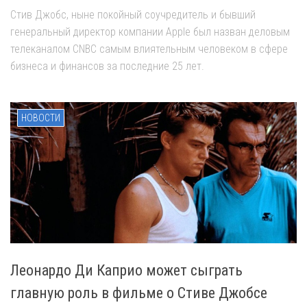
Стив Джобс, ныне покойный соучредитель и бывший
генеральный директор компании Apple был назван деловым
телеканалом CNBC самым влиятельным человеком в сфере
бизнеса и финансов за последние 25 лет.
НОВОСТИ
Леонардо Ди Каприо может сыграть
главную роль в фильме о Стиве Джобсе