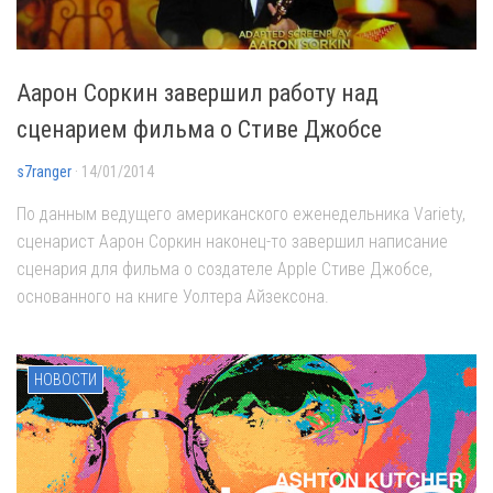
Аарон Соркин завершил работу над
сценарием фильма о Стиве Джобсе
s7ranger
· 14/01/2014
По данным ведущего американского еженедельника Variety,
сценарист Аарон Соркин наконец-то завершил написание
сценария для фильма о создателе Apple Стиве Джобсе,
основанного на книге Уолтера Айзексона.
НОВОСТИ