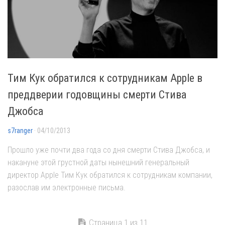
Тим Кук обратился к сотрудникам Apple в
преддверии годовщины смерти Стива
Джобса
s7ranger
· 04/10/2013
Прошло уже почти два года со дня смерти Стива Джобса, и
накануне этой грустной даты нынешний генеральный
директор Apple Тим Кук обратился к сотрудникам компании,
разослав им электронные письма.
Страница 1 из 11