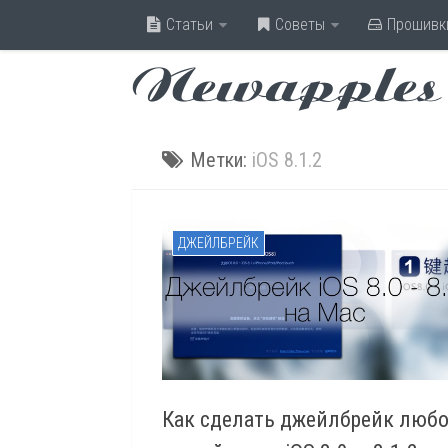
Статьи
Советы
Прошивк
Newapples
Метки:
iOS 8.1.2
ДЖЕЙЛБРЕЙК
Как сделать джейлбрейк любо