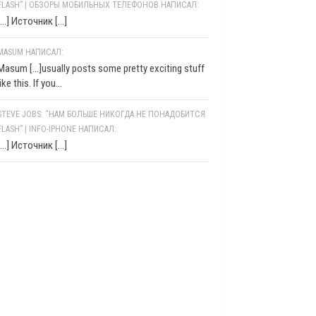
FLASH” | ОБЗОРЫ МОБИЛЬНЫХ ТЕЛЕФОНОВ НАПИСАЛ:
[…] Источник […]
MASUM НАПИСАЛ:
Masum [...]usually posts some pretty exciting stuff
like this. If you...
STEVE JOBS: “НАМ БОЛЬШЕ НИКОГДА НЕ ПОНАДОБИТСЯ
FLASH” | INFO-IPHONE НАПИСАЛ:
[…] Источник […]