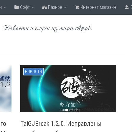
и
Софт
Разное
Интернет-магазин
З
Новости и слухи из мира Apple
НОВОСТИ
го
TaiGJBreak 1.2.0. Исправлены