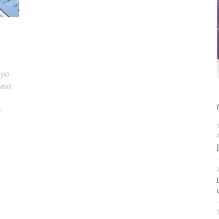
вую
емых
е