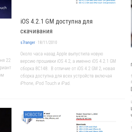
iOS 4.2.1 GM доступна для
скачивания
s7ranger
· 18/11/2010
Около часа назад Apple выпустила новую
дня 22
версию прошивки iOS 4.2, а именно iOS 4.2.1 GM
ариант
сборка 8С148. В отличие от iOS 4.2 GM 2, новая
ом
сборка доступна для всех устройств включая
iPhone, iPod Touch и iPad.
НОВОСТИ