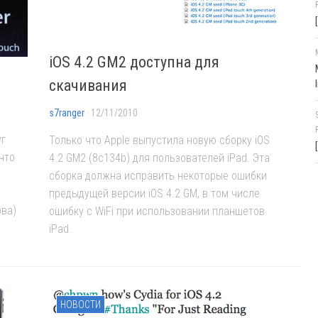
iOS 4.2 GM2 доступна для
скачивания
s7ranger
· 12/11/2010
уг
Только что Apple выпустила новую сборку iOS
что
4.2 GM2 (8c134b) для пользователей iPad. Эта
сборка должна исправить некоторые ошибки
предыдущей версии iOS 4.2 GM, в том числе
ова)
ошибку с WiFi при использовании планшетов
iPad.
НОВОСТИ