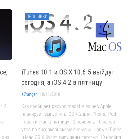
ПРОШИВКИ
се,
iTunes 10.1 и OS X 10.6.5 выйдут
сегодня, а iOS 4.2 в пятницу
s7ranger
· 10/11/2010
4.2 —
Как сообщает ресурс macstories.net, Apple
планирует выпустить iOS 4.2 для iPhone, iPod
ую
Touch и iPad в пятницу 12 ноября в 10 часов
утра по тихоокеанскому времени. Новые iTunes
е она
и Mac OS X будут выпущены сегодня, 10 ноября.