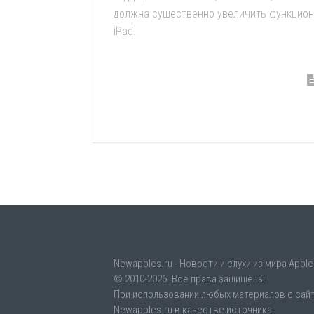
должна существенно увеличить функцио
iPad.
Newapples.ru - Новости и слухи из мира Apple
© 2010-2026. Все права защищены.
При использовании любых материалов с сайт
Newapples.ru в качестве источника.