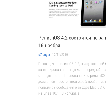
Релиз iOS 4.2 состоится не ра
16 ноября
s7ranger
· 12/11/2010
Похоже, что релиз iOS 4.2, выход которой
запланирован на сегодня, в очередной ра
откладывается. Первоначально релиз iOS 
должен был состояться ещё 5 ноября, за
появились сообщения о выходе Mac OS X 
и iTunes 10.1 10 ноября, а...