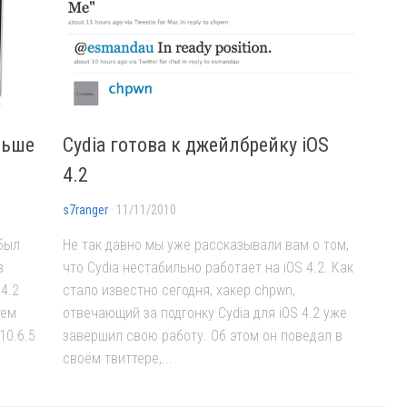
ньше
Cydia готова к джейлбрейку iOS
4.2
s7ranger
· 11/11/2010
 был
Не так давно мы уже рассказывали вам о том,
з
что Cydia нестабильно работает на iOS 4.2. Как
4.2
стало известно сегодня, хакер chpwn,
тем
отвечающий за подгонку Cydia для iOS 4.2 уже
10.6.5
завершил свою работу. Об этом он поведал в
своём твиттере,...