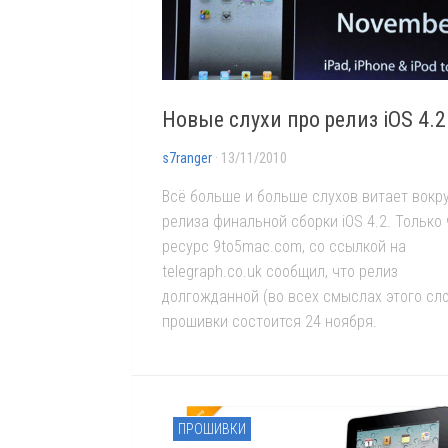
Новые слухи про релиз iOS 4.2
s7ranger
· 13/11/2010
Всё больше и больше слухов витает вокр
релиза финальной сборки iOS 4.2. Только 
ресурс 9to5mac.com, со ссылкой на
telegraph.co.uk сообщил, что релиз
долгожданной (во всех смыслах этого сл
прошивки состоится 24 ноября.
ПРОШИВКИ