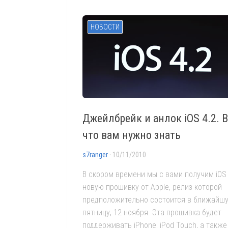
НОВОСТИ
Джейлбрейк и анлок iOS 4.2. В
что вам нужно знать
s7ranger
· 10/11/2010
В скором времени мы с вами получим iOS 
новую прошивку от Apple, релиз которой
предположительно состоится в ближайш
пятницу, 12 ноября. Эта прошивка будет
поддерживать iPhone, iPod Touch, а такж