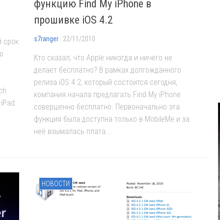
функцию Find My iPhone в
прошивке iOS 4.2
s7ranger
· 22/11/2010
й срок
ю
Кто сказал, что Apple никогда и ничего не
делает бесплатно? В рамках долгожданного
релиза iOS 4.2, который состоится сегодня,
ch
компания начала предлагать Find My iPhone
 iPad
совершенно бесплатно. Первоначально эта
функция была доступна только в MobileMe и за
неё взымалась плата...
НОВОСТИ