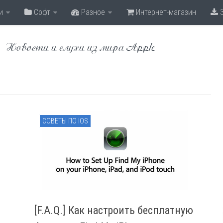
и
Софт
Разное
Интернет-магазин
З
Новости и слухи из мира Apple
СОВЕТЫ ПО IOS
[F.A.Q.] Как настроить бесплатную