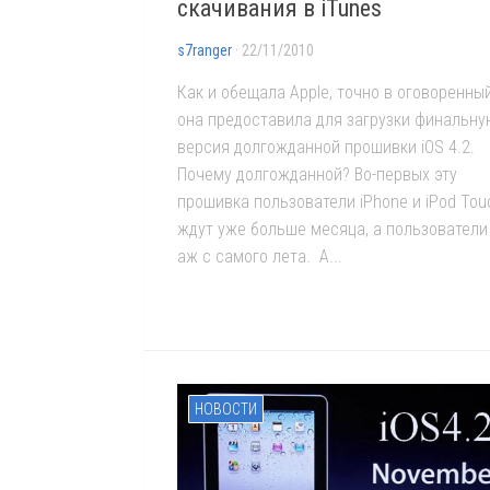
скачивания в iTunes
s7ranger
· 22/11/2010
Как и обещала Apple, точно в оговоренны
она предоставила для загрузки финальну
версия долгожданной прошивки iOS 4.2.
Почему долгожданной? Во-первых эту
прошивка пользователи iPhone и iPod Tou
ждут уже больше месяца, а пользователи
аж с самого лета. А...
НОВОСТИ