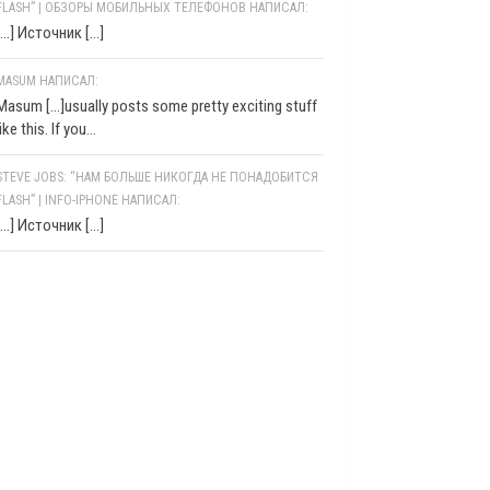
FLASH” | ОБЗОРЫ МОБИЛЬНЫХ ТЕЛЕФОНОВ НАПИСАЛ:
[…] Источник […]
MASUM НАПИСАЛ:
Masum [...]usually posts some pretty exciting stuff
like this. If you...
STEVE JOBS: “НАМ БОЛЬШЕ НИКОГДА НЕ ПОНАДОБИТСЯ
FLASH” | INFO-IPHONE НАПИСАЛ:
[…] Источник […]