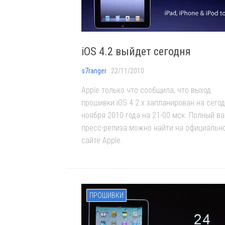
iOS 4.2 выйдет сегодня
s7ranger
· 22/11/2010
Apple только что сообщила, что выход
прошивки iOS 4.2.x запланирован на сего
ноября 2010 года на 21-00 мск. Полный в
пресс-релиза можно найти на официальн
сайте Apple.
ПРОШИВКИ