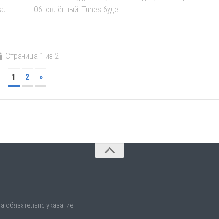
нал
Обновлённый iTunes будет...
Страница 1 из 2
1
2
»
а обязательно указание