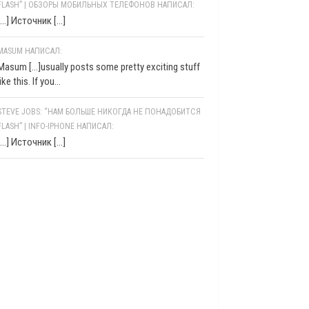
FLASH” | ОБЗОРЫ МОБИЛЬНЫХ ТЕЛЕФОНОВ НАПИСАЛ:
[…] Источник […]
MASUM НАПИСАЛ:
Masum [...]usually posts some pretty exciting stuff
like this. If you...
STEVE JOBS: “НАМ БОЛЬШЕ НИКОГДА НЕ ПОНАДОБИТСЯ
FLASH” | INFO-IPHONE НАПИСАЛ:
[…] Источник […]