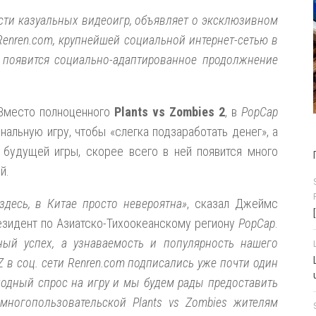
сти казуальных видеоигр, объявляет о эксклюзивном
 Renren.com, крупнейшей социальной интернет-сетью в
 появится социально-адаптированное продолжнение
 Вместо полноценного
Plants vs Zombies 2
, в
PopCap
альную игру, чтобы «слегка подзаработать денег», а
 будущей игры, скорее всего в ней появится много
й.
 здесь, в Китае просто невероятна»
, сказал Джеймс
резидент по Азиатско-Тихоокеанскому региону
PopCap
.
ный успех, а узнаваемость и популярность нашего
Z в соц. сети Renren.com подписались уже почти один
ходный спрос на игру и мы будем рады предоставить
ногопользовательской Plants vs Zombies жителям