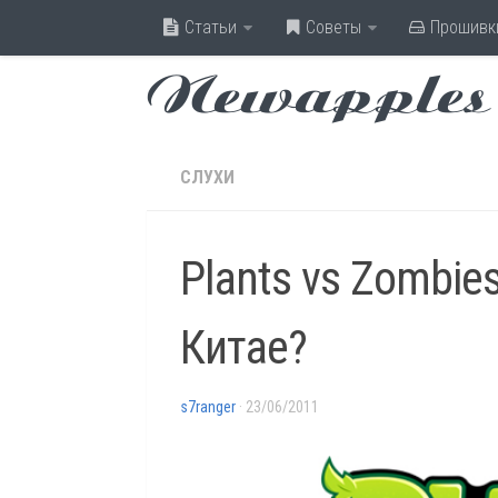
Статьи
Советы
Прошивк
Newapples
СЛУХИ
Plants vs Zombie
Китае?
s7ranger
· 23/06/2011