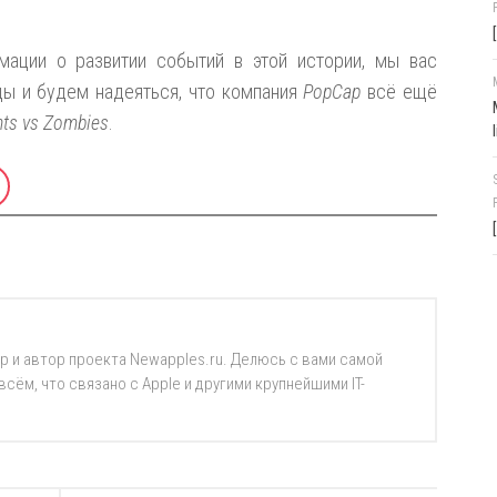
мации о развитии событий в этой истории, мы вас
цы и будем надеяться, что компания
PopCap
всё ещё
nts vs Zombies
.
р и автор проекта Newapples.ru. Делюсь с вами самой
ём, что связано с Apple и другими крупнейшими IT-