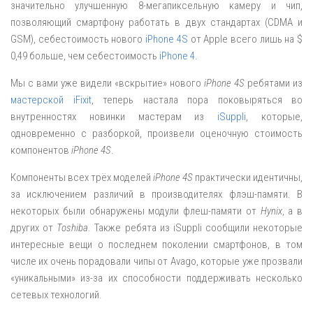
значительно улучшенную 8-мегапиксельную камеру и чип,
позволяющий смартфону работать в двух стандартах (CDMA и
GSM), себестоимость нового
iPhone 4S
от Apple всего лишь на $
0,49 больше, чем себестоимость
iPhone 4
.
Мы с вами уже видели «вскрытие» нового
iPhone 4S
ребятами из
мастерской iFixit
, теперь настала пора поковыряться во
внутренностях новинки мастерам из
iSuppli
, которые,
одновременно с разборкой, произвели оценочную стоимость
компонентов
iPhone 4S
.
Компоненты всех трёх моделей
iPhone 4S
практически идентичны,
за исключением различий в производителях флэш-памяти. В
некоторых были обнаружены модули флеш-памяти от
Hynix
, а в
других от
Toshiba
. Также ребята из iSuppli сообщили некоторые
интересные вещи о последнем поколении смартфонов, в том
числе их очень порадовали чипы от Avago, которые уже прозвали
«уникальными» из-за их способности поддерживать несколько
сетевых технологий.