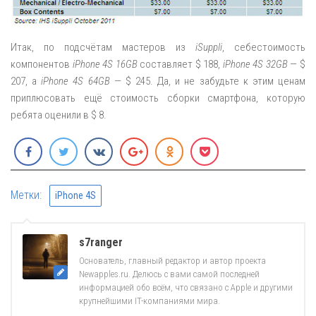
Итак, по подсчётам мастеров из
iSuppli
, себестоимость
компонентов
iPhone 4S 16GB
составляет $ 188,
iPhone 4S 32GB
— $
207, а
iPhone 4S 64GB
— $ 245. Да, и не забудьте к этим ценам
приплюсовать ещё стоимость сборки смартфона, которую
ребята оценили в $ 8.
Метки:
iPhone 4S
s7ranger
Основатель, главный редактор и автор проекта
Newapples.ru. Делюсь с вами самой последней
информацией обо всём, что связано с Apple и другими
крупнейшими IT-компаниями мира.