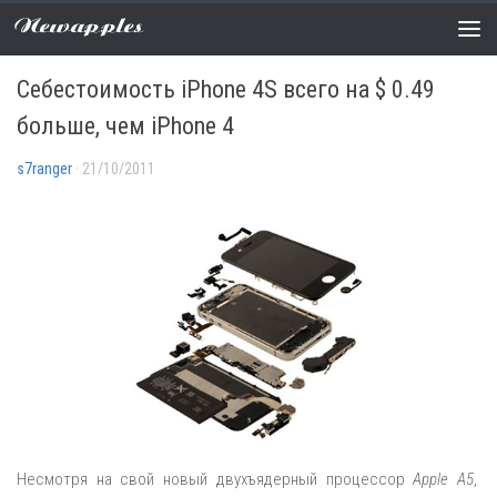
Newapples
НОВОСТИ
0 COMMENTS
Себестоимость iPhone 4S всего на $ 0.49
больше, чем iPhone 4
s7ranger
· 21/10/2011
Несмотря на свой новый двухъядерный процессор
Apple A5
,