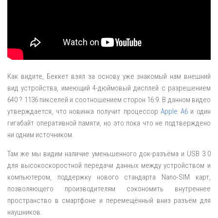
Как видите, Беккет взял за основу уже знакомый нам внешний
вид устройства, имеющий 4-дюймовый дисплей с разрешением
640 ? 1136 пикселей и соотношением сторон 16:9. В данном видео
утверждается, что новинка получит процессор
Apple A6
и один
гигабайт оперативной памяти, но это пока что не подтверждено
ни одним источником.
Там же мы видим наличие уменьшенного док-разъёма и USB 3.0
для высокоскоростной передачи данных между устройством и
компьютером, поддержку нового стандарта Nano-SIM карт,
позволяющего производителям сэкономить внутреннее
пространство в смартфоне и перемещённый вниз разъём для
наушников.