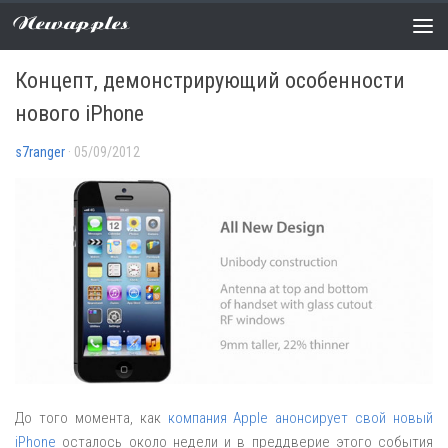
Newapples
НОВОСТИ
0 COMMENTS
Концепт, демонстрирующий особенности
нового iPhone
s7ranger
· 05/09/2012
До того момента, как
компания Apple анонсирует свой новый
iPhone
осталось около недели и в преддверие этого события