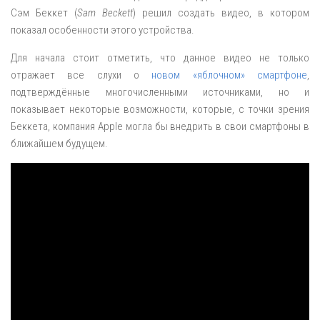
Сэм Беккет (
Sam Beckett
) решил создать видео, в котором
показал особенности этого устройства.
Для начала стоит отметить, что данное видео не только
отражает все слухи о
новом «яблочном» смартфоне
,
подтверждённые многочисленными источниками, но и
показывает некоторые возможности, которые, с точки зрения
Беккета, компания Apple могла бы внедрить в свои смартфоны в
ближайшем будущем.