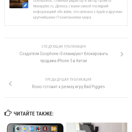
Основатель, главный редактор и автор проекта
Newapples.ru. Делюсь с вами самой последней
информацией обо всём, что связано с Apple и другими
крупнейшими IT-компаниями мира.
СЛЕДУЮЩАЯ ПУБЛИКАЦИЯ
Создатели Goophone i5 планируют блокировать
продажи iPhone 5 в Китае
ПРЕДЫДУЩАЯ ПУБЛИКАЦИЯ
Rovio готовит к релизу игру Bad Piggies
ЧИТАЙТЕ ТАКЖЕ: