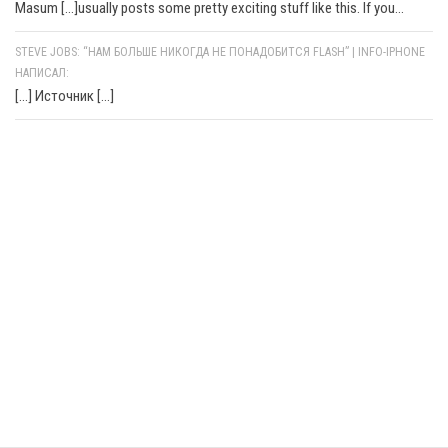
Masum [...]usually posts some pretty exciting stuff like this. If you...
STEVE JOBS: “НАМ БОЛЬШЕ НИКОГДА НЕ ПОНАДОБИТСЯ FLASH” | INFO-IPHONE
НАПИСАЛ:
[…] Источник […]