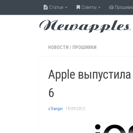
Статьи
Советы
Прошивк
Newapples
НОВОСТИ
/
ПРОШИВКИ
Apple выпустила
6
s7ranger
· 19/09/2012