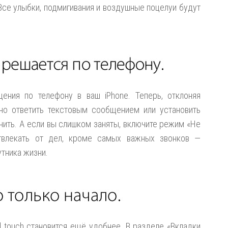
Все улыбки, подмигивания и воздушные поцелуи будут
ения по телефону в ваш iPhone. Теперь, отклоняя
но ответить текстовым сообщением или установить
нить. А если вы слишком заняты, включите режим «Не
отвлекать от дел, кроме самых важных звонков —
утника жизни.
od touch становится ещё удобнее. В разделе «Вкладки