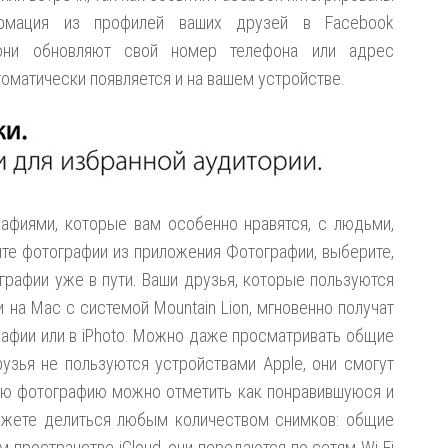
рмация из профилей ваших друзей в Facebook
 они обновляют свой номер телефона или адрес
томатически появляется и на вашем устройстве.
афиями, которые вам особенно нравятся, с людьми,
те фотографии из приложения Фотографии, выберите,
ографии уже в пути. Ваши друзья, которые пользуются
ли на Mac с системой Mountain Lion, мгновенно получат
афии или в iPhoto. Можно даже просматривать общие
рузья не пользуются устройствами Apple, они смогут
ую фотографию можно отметить как понравившуюся и
ожете делиться любым количеством снимков: общие
 пространстве iCloud, они передаются по сетям Wi-Fi