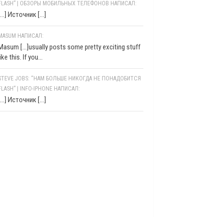
FLASH” | ОБЗОРЫ МОБИЛЬНЫХ ТЕЛЕФОНОВ НАПИСАЛ:
[…] Источник […]
MASUM НАПИСАЛ:
Masum [...]usually posts some pretty exciting stuff
like this. If you...
STEVE JOBS: “НАМ БОЛЬШЕ НИКОГДА НЕ ПОНАДОБИТСЯ
FLASH” | INFO-IPHONE НАПИСАЛ:
[…] Источник […]