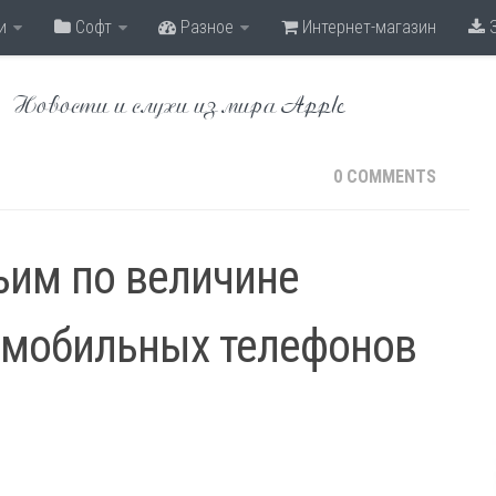
и
Софт
Разное
Интернет-магазин
З
Новости и слухи из мира Apple
0 COMMENTS
тьим по величине
 мобильных телефонов