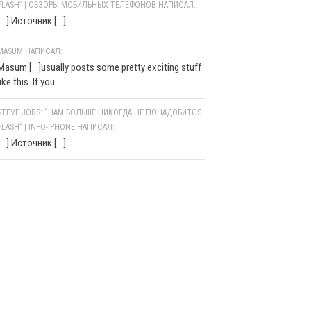
FLASH” | ОБЗОРЫ МОБИЛЬНЫХ ТЕЛЕФОНОВ НАПИСАЛ:
[…] Источник […]
MASUM НАПИСАЛ:
Masum [...]usually posts some pretty exciting stuff
like this. If you...
STEVE JOBS: “НАМ БОЛЬШЕ НИКОГДА НЕ ПОНАДОБИТСЯ
FLASH” | INFO-IPHONE НАПИСАЛ:
[…] Источник […]