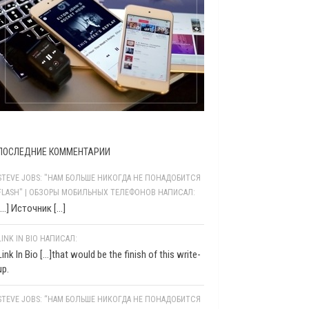
ПОСЛЕДНИЕ КОММЕНТАРИИ
STEVE JOBS: "НАМ БОЛЬШЕ НИКОГДА НЕ ПОНАДОБИТСЯ
FLASH" | ОБЗОРЫ МОБИЛЬНЫХ ТЕЛЕФОНОВ НАПИСАЛ:
[…] Источник […]
LINK IN BIO НАПИСАЛ:
Link In Bio [...]that would be the finish of this write-
up.
STEVE JOBS: “НАМ БОЛЬШЕ НИКОГДА НЕ ПОНАДОБИТСЯ