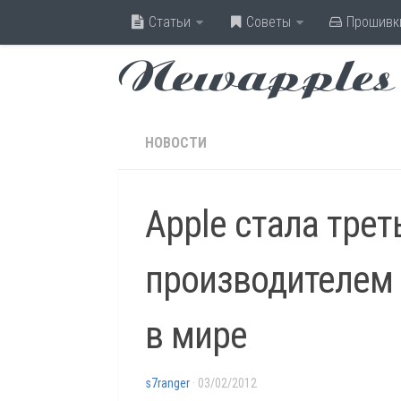
Статьи
Советы
Прошивк
Newapples
НОВОСТИ
Apple стала тре
производителем
в мире
s7ranger
· 03/02/2012