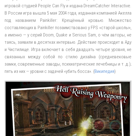
игровой студией People Can Fly и издана DreamCatcher Interactive.
В России игра вышла 5 мая 2004 года, изданная компанией Акелла
под названием Painkiller: Крещённый кровью. Множество
составляющих в Painkiller позаимствовано у FPS «старой школы»,
а именно — у серий Doom, Quake и Serious Sam, о чём авторы, не
таясь, заявили в десятках интервью. Действие происходит в Аду
и Чистилище. Игра включает в себя двадцать четыре уровня, не
связанных между собой по стилю дизайна (средневековые
замки, современные заводы, психиатрические лечебницы и т. д.);
пять из них — уровни с задачей «убить босса». (
Википедия
)