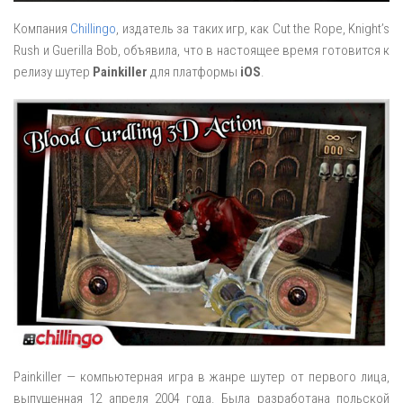
Компания
Chillingo
, издатель за таких игр, как Cut the Rope, Knight’s
Rush и Guerilla Bob, объявила, что в настоящее время готовится к
релизу шутер
Painkiller
для платформы
iOS
.
Painkiller — компьютерная игра в жанре шутер от первого лица,
выпущенная 12 апреля 2004 года. Была разработана польской