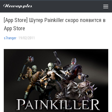
Newapples
НОВОСТИ
0 COMMENTS
[App Store] Шутер Painkiller скоро появится в
App Store
s7ranger
· 19/02/2011