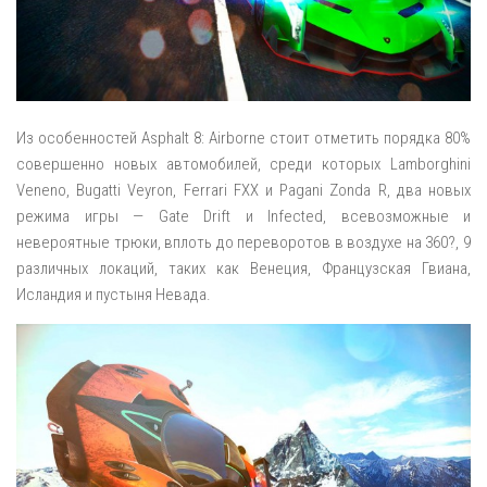
Из особенностей Asphalt 8: Airborne стоит отметить порядка 80%
совершенно новых автомобилей, среди которых Lamborghini
Veneno, Bugatti Veyron, Ferrari FXX и Pagani Zonda R, два новых
режима игры — Gate Drift и Infected, всевозможные и
невероятные трюки, вплоть до переворотов в воздухе на 360?, 9
различных локаций, таких как Венеция, Французская Гвиана,
Исландия и пустыня Невада.