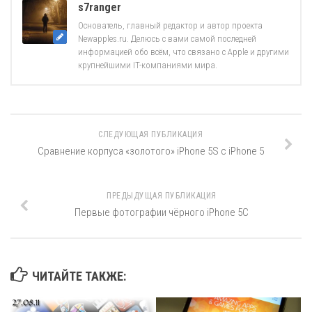
s7ranger
Основатель, главный редактор и автор проекта
Newapples.ru. Делюсь с вами самой последней
информацией обо всём, что связано с Apple и другими
крупнейшими IT-компаниями мира.
СЛЕДУЮЩАЯ ПУБЛИКАЦИЯ
Сравнение корпуса «золотого» iPhone 5S с iPhone 5
ПРЕДЫДУЩАЯ ПУБЛИКАЦИЯ
Первые фотографии чёрного iPhone 5C
ЧИТАЙТЕ ТАКЖЕ: