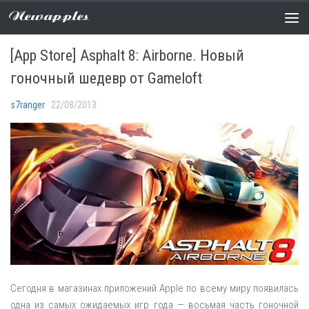
Newapples
APP STORE
/
НОВОСТИ
0 COMMENTS
[App Store] Asphalt 8: Airborne. Новый
гоночный шедевр от Gameloft
s7ranger
· 22/08/2013
Сегодня в магазинах приложений Apple по всему миру появилась
одна из самых ожидаемых игр года — восьмая часть гоночной