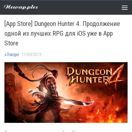
Newapples
APP STORE
/
НОВОСТИ
0 COMMENTS
[App Store] Dungeon Hunter 4. Продолжение
одной из лучших RPG для iOS уже в App
Store
s7ranger
· 11/04/2013