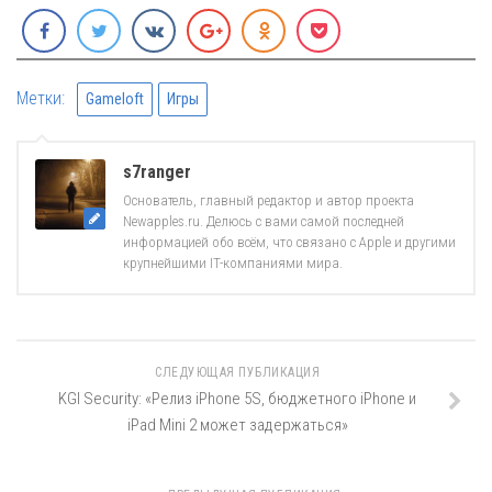
Метки:
Gameloft
Игры
s7ranger
Основатель, главный редактор и автор проекта
Newapples.ru. Делюсь с вами самой последней
информацией обо всём, что связано с Apple и другими
крупнейшими IT-компаниями мира.
СЛЕДУЮЩАЯ ПУБЛИКАЦИЯ
KGI Security: «Релиз iPhone 5S, бюджетного iPhone и
iPad Mini 2 может задержаться»