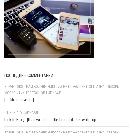
ПОСЛЕДНИЕ КОММЕНТАРИИ
STEVE JOBS: "НАМ БОЛЬШЕ НИКОГДА НЕ ПОНАДОБИТСЯ FLASH" | ОБЗОРЫ
МОБИЛЬНЫХ ТЕЛЕФОНОВ НАПИСАЛ:
[…] Источник […]
LINK IN BIO НАПИСАЛ:
Link In Bio [...]that would be the finish of this write-up.
STEVE JOBS: “НАМ БОЛЬШЕ НИКОГДА НЕ ПОНАДОБИТСЯ FLASH” | ОБЗОРЫ