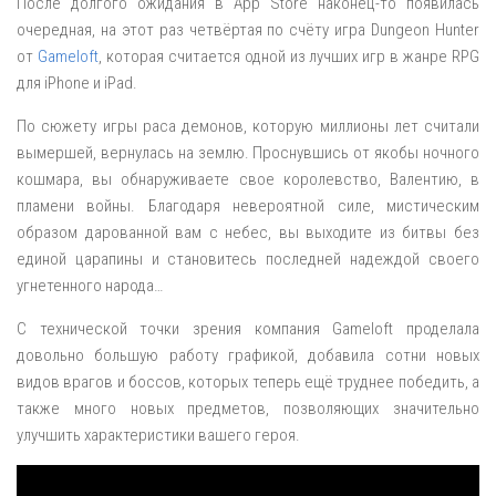
После долгого ожидания в App Store наконец-то появилась
очередная, на этот раз четвёртая по счёту игра Dungeon Hunter
от
Gameloft
, которая считается одной из лучших игр в жанре RPG
для iPhone и iPad.
По сюжету игры раса демонов, которую миллионы лет считали
вымершей, вернулась на землю. Проснувшись от якобы ночного
кошмара, вы обнаруживаете свое королевство, Валентию, в
пламени войны. Благодаря невероятной силе, мистическим
образом дарованной вам с небес, вы выходите из битвы без
единой царапины и становитесь последней надеждой своего
угнетенного народа…
С технической точки зрения компания Gameloft проделала
довольно большую работу графикой, добавила сотни новых
видов врагов и боссов, которых теперь ещё труднее победить, а
также много новых предметов, позволяющих значительно
улучшить характеристики вашего героя.