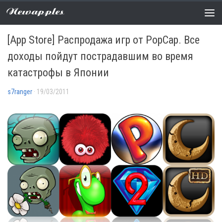
Newapples
РАСПРОДАЖИ
0 COMMENTS
[App Store] Распродажа игр от PopCap. Все
доходы пойдут пострадавшим во время
катастрофы в Японии
s7ranger
· 19/03/2011