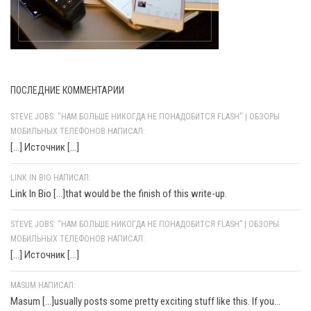
ПОСЛЕДНИЕ КОММЕНТАРИИ
STEVE JOBS: "НАМ БОЛЬШЕ НИКОГДА НЕ ПОНАДОБИТСЯ FLASH" | ОБЗОРЫ
МОБИЛЬНЫХ ТЕЛЕФОНОВ НАПИСАЛ:
[…] Источник […]
LINK IN BIO НАПИСАЛ:
Link In Bio [...]that would be the finish of this write-up.
STEVE JOBS: “НАМ БОЛЬШЕ НИКОГДА НЕ ПОНАДОБИТСЯ FLASH” | ОБЗОРЫ
МОБИЛЬНЫХ ТЕЛЕФОНОВ НАПИСАЛ:
[…] Источник […]
MASUM НАПИСАЛ:
Masum [...]usually posts some pretty exciting stuff like this. If you...