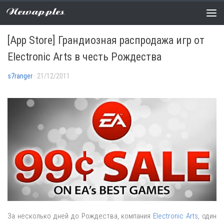
Newapples
РАСПРОДАЖИ
0 COMMENTS
[App Store] Грандиозная распродажа игр от
Electronic Arts в честь Рождества
s7ranger
· 21/12/2011
За несколько дней до Рождества, компания
Electronic Arts
, один