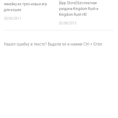
[App Store] Бесплатная
линейку из трех новых игр
раздача Kingdom Rush и
для кошек
Kingdom Rush HD
20/05/2011
05/08/2013
Нашёл ошибку в тексте? Выдели её и нажми Ctrl + Enter