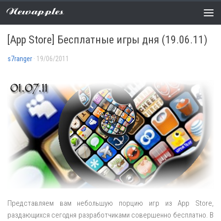
Newapples
РАСПРОДАЖИ
0 COMMENTS
[App Store] Бесплатные игры дня (19.06.11)
s7ranger
· 19/06/2011
Представляем вам небольшую порцию игр из App Store,
раздающихся сегодня разработчиками совершенно бесплатно. В