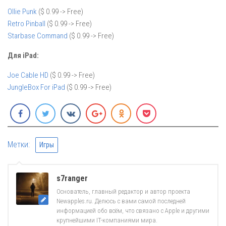
Ollie Punk
($ 0.99 -> Free)
Retro Pinball
($ 0.99 -> Free)
Starbase Command
($ 0.99 -> Free)
Для iPad:
Joe Cable HD
($ 0.99 -> Free)
JungleBox For iPad
($ 0.99 -> Free)
Метки:
Игры
s7ranger
Основатель, главный редактор и автор проекта
Newapples.ru. Делюсь с вами самой последней
информацией обо всём, что связано с Apple и другими
крупнейшими IT-компаниями мира.