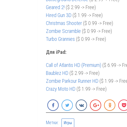
Geared 2!
($ 2.99 -> Free)
Hired Gun 3D
($ 1.99 -> Free)
Christmas Shooter
($ 0.99 -> Free)
Zombie Scramble
($ 0.99 -> Free)
Turbo Grannies
($ 0.99 -> Free)
Для iPad:
Call of Atlantis HD (Premium)
($ 6.99 -> Fr
Baublez HD
($ 2.99 -> Free)
Zombie Parkour Runner HD
($ 1.99 -> Fre
Crazy Moto HD
($ 1.99 -> Free)
Метки:
Игры