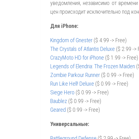
уведомления, независимо от времени
цен происходит исключительно под ко
Для iPhone:
Kingdom of Gnester
($ 4.99 -> Free)
The Crystals of Atlantis Deluxe
($ 2.99 -> 
CrazyMoto HD for iPhone
($ 1.99 -> Free)
Legends of Elendria: The Frozen Maiden
(
Zombie Parkour Runner
($ 0.99 -> Free)
Run Like Hell! Deluxe
($ 0.99 -> Free)
Siege Hero
($ 0.99 -> Free)
Baublez
($ 0.99 -> Free)
Geared
($ 0.99 -> Free)
Универсальные:
Battleground Defense
($ 2.99 -> Free)