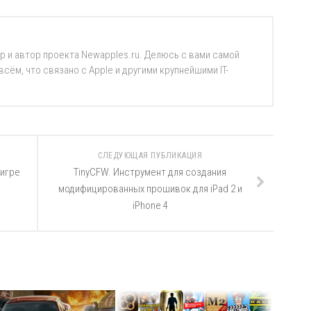
р и автор проекта Newapples.ru. Делюсь с вами самой
ём, что связано с Apple и другими крупнейшими IT-
СЛЕДУЮЩАЯ ПУБЛИКАЦИЯ
 игре
TinyCFW. Инструмент для создания
модифицированных прошивок для iPad 2 и
iPhone 4