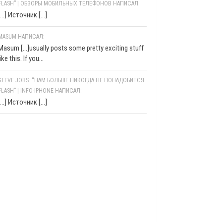
FLASH” | ОБЗОРЫ МОБИЛЬНЫХ ТЕЛЕФОНОВ НАПИСАЛ:
[…] Источник […]
MASUM НАПИСАЛ:
Masum [...]usually posts some pretty exciting stuff
like this. If you...
STEVE JOBS: “НАМ БОЛЬШЕ НИКОГДА НЕ ПОНАДОБИТСЯ
FLASH” | INFO-IPHONE НАПИСАЛ:
[…] Источник […]