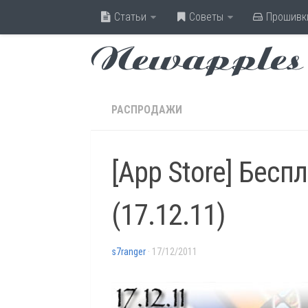
Статьи
Советы
Прошивк
Newapples
РАСПРОДАЖИ
[App Store] Бесп
(17.12.11)
s7ranger
· 17/12/2011