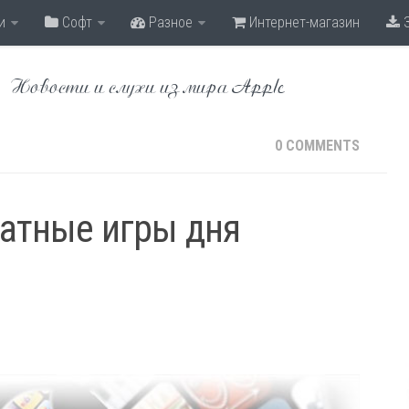
и
Софт
Разное
Интернет-магазин
З
Новости и слухи из мира Apple
0 COMMENTS
латные игры дня