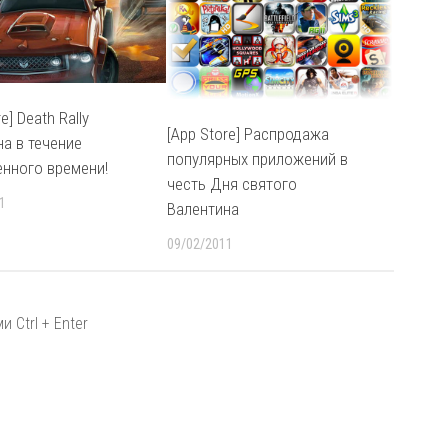
e] Death Rally
[App Store] Распродажа
на в течение
популярных приложений в
енного времени!
честь Дня святого
1
Валентина
09/02/2011
 Ctrl + Enter