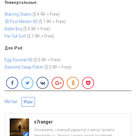
Универсальные:
Warring States
($ 4.99 -> Free)
3D Pool Master XD
($ 1.99 -> Free)
Bullet Boy
($ 0.99 -> Free)
Par Out Golf
($ 1.99 -> Free)
Для iPad:
Egg Survival HD
($ 0.99 -> Free)
Diamond Swap Poker
($ 0.99 -> Free)
Метки:
Игры
s7ranger
Основатель, главный редактор и автор проекта
Newapples.ru. Делюсь с вами самой последней