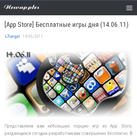
Newapples
РАСПРОДАЖИ
0 COMMENTS
[App Store] Бесплатные игры дня (14.06.11)
s7ranger
· 14/06/2011
Представляем вам небольшую порцию игр из App Store,
раздающихся сегодня разработчиками совершенно бесплатно. В