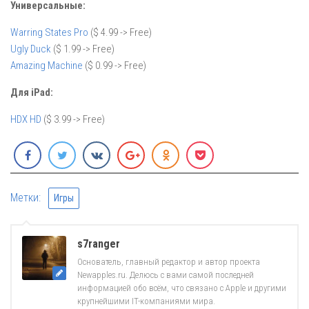
Универсальные:
Warring States Pro
($ 4.99 -> Free)
Ugly Duck
($ 1.99 -> Free)
Amazing Machine
($ 0.99 -> Free)
Для iPad:
HDX HD
($ 3.99 -> Free)
Метки:
Игры
s7ranger
Основатель, главный редактор и автор проекта
Newapples.ru. Делюсь с вами самой последней
информацией обо всём, что связано с Apple и другими
крупнейшими IT-компаниями мира.