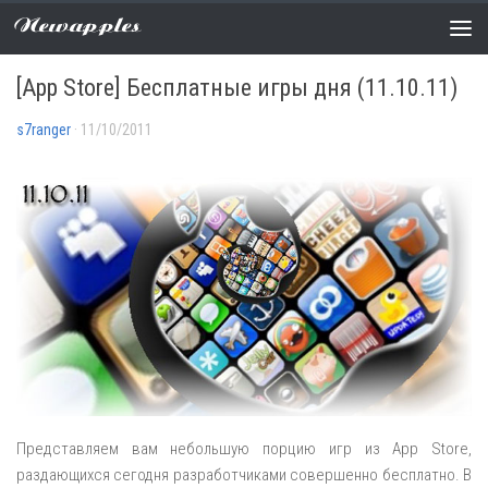
Newapples
РАСПРОДАЖИ
0 COMMENTS
[App Store] Бесплатные игры дня (11.10.11)
s7ranger
· 11/10/2011
Представляем вам небольшую порцию игр из App Store,
раздающихся сегодня разработчиками совершенно бесплатно. В