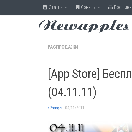
Статьи
Советы
Прошивк
Newapples
РАСПРОДАЖИ
[App Store] Бесп
(04.11.11)
s7ranger
· 04/11/2011