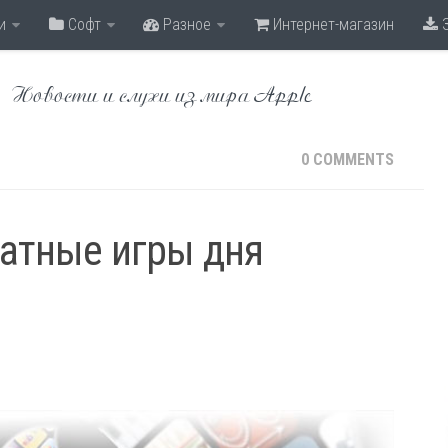
и
Софт
Разное
Интернет-магазин
З
Новости и слухи из мира Apple
0 COMMENTS
латные игры дня