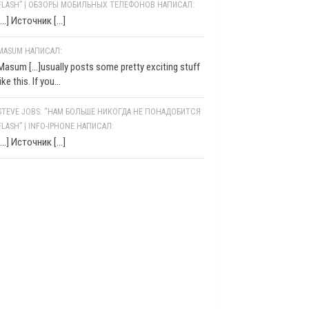
FLASH” | ОБЗОРЫ МОБИЛЬНЫХ ТЕЛЕФОНОВ НАПИСАЛ:
[…] Источник […]
MASUM НАПИСАЛ:
Masum [...]usually posts some pretty exciting stuff
like this. If you...
STEVE JOBS: “НАМ БОЛЬШЕ НИКОГДА НЕ ПОНАДОБИТСЯ
FLASH” | INFO-IPHONE НАПИСАЛ:
[…] Источник […]