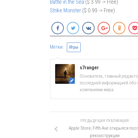
Battle in the Sea
($ 3.99 -> Free)
Strike Monster
($ 0.99 -> Free)
Метки:
Игры
s7ranger
Основатель, главный редакто
последней информацией обо вс
компаниями мира.
ПРЕДЫДУЩАЯ ПУБЛИКАЦИЯ
Apple Store, Fifth Ave открылся пос
реконструкции