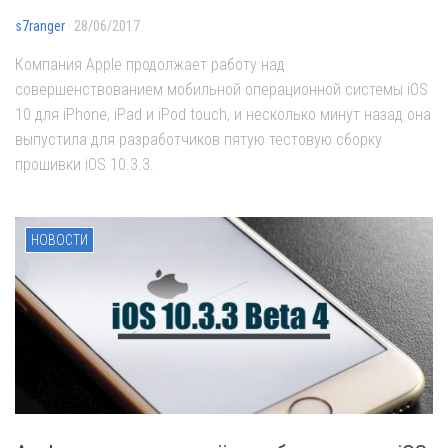
s7ranger
· 28/06/2017
Компания Apple продолжает работу над
совершенствованием мобильной операционной системы iOS
10 для iPhone, iPad и iPod touch, и несколько минут назад она
выпустила для разработчиков пятую тестовую сборку
прошивки iOS 10.3.3.
НОВОСТИ