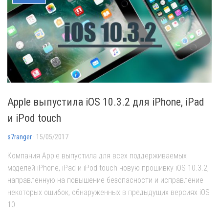
Apple выпустила iOS 10.3.2 для iPhone, iPad
и iPod touch
s7ranger
· 15/05/2017
Компания Apple выпустила для всех поддерживаемых
моделей iPhone, iPad и iPod touch новую прошивку iOS 10.3.2,
направленную на повышение безопасности и исправление
некоторых ошибок, обнаруженных в предыдущих версиях iOS
10.