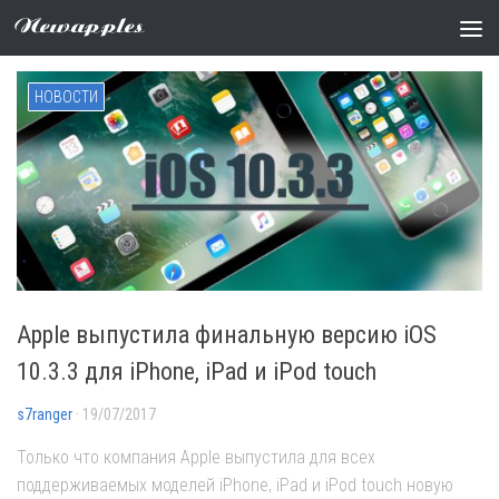
Метки:
iOS 10
Newapples
НОВОСТИ
Apple выпустила финальную версию iOS
10.3.3 для iPhone, iPad и iPod touch
s7ranger
· 19/07/2017
Только что компания Apple выпустила для всех
поддерживаемых моделей iPhone, iPad и iPod touch новую