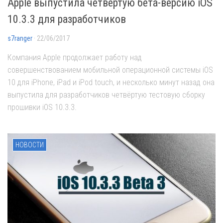
Apple выпустила четвёртую бета-версию iOS
10.3.3 для разработчиков
s7ranger
· 22/06/2017
Компания Apple продолжает работу над
совершенствованием мобильной операционной системы iOS
10 для iPhone, iPad и iPod touch, и несколько минут назад она
выпустила для разработчиков четвёртую тестовую сборку
прошивки iOS 10.3.3.
НОВОСТИ