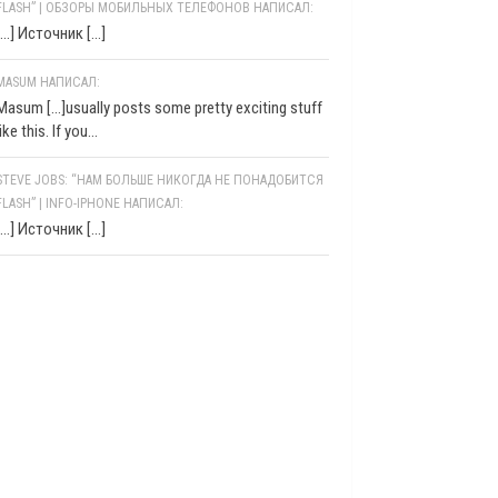
FLASH” | ОБЗОРЫ МОБИЛЬНЫХ ТЕЛЕФОНОВ НАПИСАЛ:
[…] Источник […]
MASUM НАПИСАЛ:
Masum [...]usually posts some pretty exciting stuff
like this. If you...
STEVE JOBS: “НАМ БОЛЬШЕ НИКОГДА НЕ ПОНАДОБИТСЯ
FLASH” | INFO-IPHONE НАПИСАЛ:
[…] Источник […]