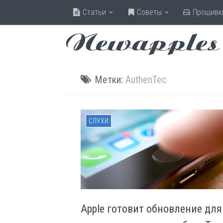
Статьи
Советы
Прошивк
Newapples
Метки:
AuthenTec
СЛУХИ
Apple готовит обновление для 