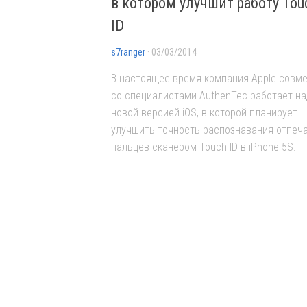
в котором улучшит работу Tou
ID
s7ranger
· 03/03/2014
В настоящее время компания Apple совм
со специалистами AuthenTec работает на
новой версией iOS, в которой планирует
улучшить точность распознавания отпеч
пальцев сканером Touch ID в iPhone 5S.