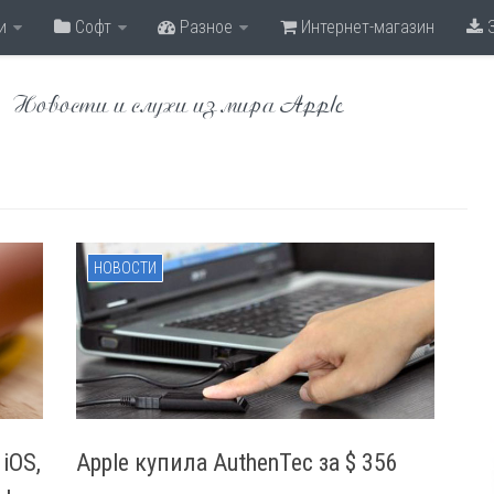
и
Софт
Разное
Интернет-магазин
З
Новости и слухи из мира Apple
НОВОСТИ
iOS,
Apple купила AuthenTec за $ 356