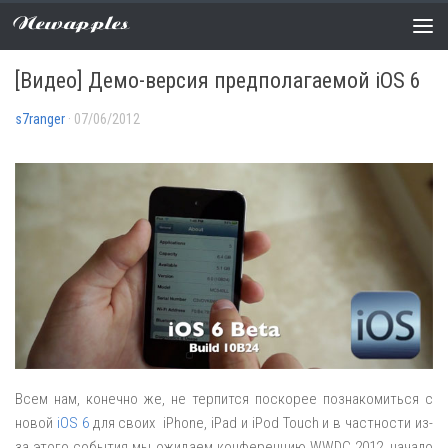
Newapples
СЛУХИ
0 COMMENTS
[Видео] Демо-версия предполагаемой iOS 6
s7ranger
· 07/06/2012
Всем нам, конечно же, не терпится поскорее познакомиться с
новой
iOS 6
для своих iPhone, iPad и iPod Touch и в частности из-
за этого события мы ожидаем конференцию WWDC 2012, начало