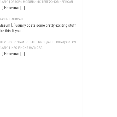
FLASH” | ОБЗОРЫ МОБИЛЬНЫХ ТЕЛЕФОНОВ НАПИСАЛ:
[…] Источник […]
MASUM НАПИСАЛ:
Masum [...]usually posts some pretty exciting stuff
like this. If you...
STEVE JOBS: “НАМ БОЛЬШЕ НИКОГДА НЕ ПОНАДОБИТСЯ
FLASH” | INFO-IPHONE НАПИСАЛ:
[…] Источник […]