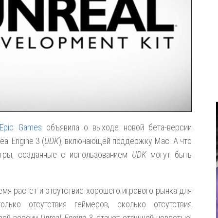
Epic Games
объявила о выходе новой бета-версии
l Engine 3 (
UDK
), включающей поддержку Mac. A что
 игры, созданные с использованием
UDK
могут быть
мя растет и отсутствие хорошего игрового рынка для
лько отсутствия геймеров, сколько отсутствия
овой версии
Unreal Engine 3
, станет отличной новостью,