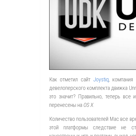
Как отметил сайт
Joystiq
, компания
девелоперского комплекта движка Unrea
это значит? Правильно, теперь все
перенесены на
OS X
.
Количество пользователей Mac все вре
этой платформы следствие не сто
качественных игр и поэтому, выход н