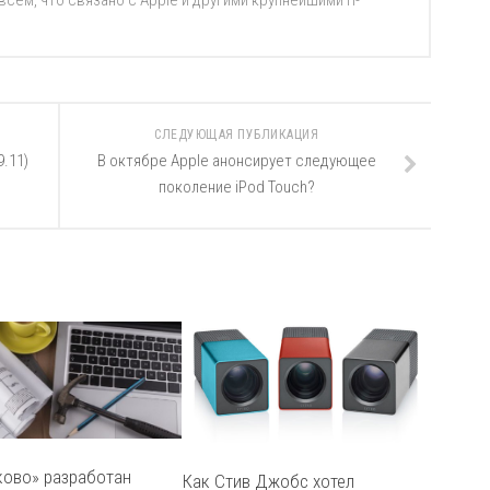
ём, что связано с Apple и другими крупнейшими IT-
СЛЕДУЮЩАЯ ПУБЛИКАЦИЯ
9.11)
В октябре Apple анонсирует следующее
поколение iPod Touch?
ково» разработан
Как Стив Джобс хотел