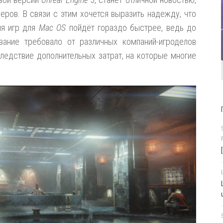
меров. В связи с этим хочется выразить надежду, что
ия игр для
Mac OS
пойдёт гораздо быстрее, ведь до
вание требовало от различных компаний-игроделов
следствие дополнительных затрат, на которые многие