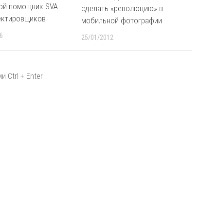
ой помощник SVA
сделать «революцию» в
ектировщиков
мобильной фотографии
6
25/01/2012
 Ctrl + Enter