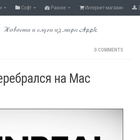
и
Софт
Разное
Интернет-магазин
З
Новости и слухи из мира Apple
0 COMMENTS
перебрался на Mac