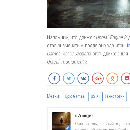
Напомним, что движок
Unreal Engine 3
д
стал знаменитым после выхода игры
I
Games
использовала этот движок для 
Unreal Tournament 3
.
Метки:
Epic Games
OS X
Технологии
s7ranger
Основатель, главный редакто