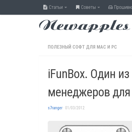
Статьи
Советы
Прошивк
Newapples
ПОЛЕЗНЫЙ СОФТ ДЛЯ MAC И PC
iFunBox. Один и
менеджеров для 
s7ranger
· 01/03/2012