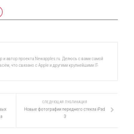
р и автор проекта Newapples.ru. Делюсь с вами самой
ём, что связано с Apple и другими крупнейшими IT-
СЛЕДУЮЩАЯ ПУБЛИКАЦИЯ
вых
Новые фотографии переднего стекла iPad
да
3