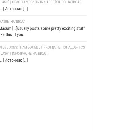
FLASH” | ОБЗОРЫ МОБИЛЬНЫХ ТЕЛЕФОНОВ НАПИСАЛ:
[…] Источник […]
MASUM НАПИСАЛ:
Masum [...]usually posts some pretty exciting stuff
like this. If you...
STEVE JOBS: “НАМ БОЛЬШЕ НИКОГДА НЕ ПОНАДОБИТСЯ
FLASH” | INFO-IPHONE НАПИСАЛ:
[…] Источник […]