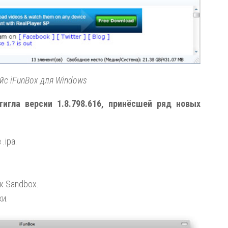
йс iFunBox для Windows
тигла версии 1.8.798.616, принёсшей ряд новых
.ipa.
к Sandbox.
и.