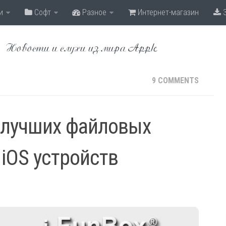
и
Софт
Разное
Интернет-магазин
З
Новости и слухи из мира Apple
9 COMMENTS
з лучших файловых
iOS устройств