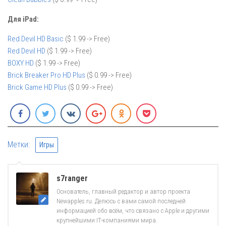
Для iPad:
Red Devil HD Basic
($ 1.99 -> Free)
Red Devil HD
($ 1.99 -> Free)
BOXY HD
($ 1.99 -> Free)
Brick Breaker Pro HD Plus
($ 0.99 -> Free)
Brick Game HD Plus
($ 0.99 -> Free)
Метки:
Игры
s7ranger
Основатель, главный редактор и автор проекта
Newapples.ru. Делюсь с вами самой последней
информацией обо всём, что связано с Apple и другими
крупнейшими IT-компаниями мира.