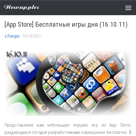
Newapples
РАСПРОДАЖИ
0 COMMENTS
[App Store] Бесплатные игры дня (16.10.11)
s7ranger
· 16/10/2011
Представляем вам небольшую порцию игр из App Store,
раздающихся сегодня разработчиками совершенно бесплатно. В