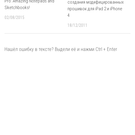
Pro: Amazing Notepads and
создания модифицированных
Sketchbooks!
прошивок для iPad 2 и iPhone
4
02/08/2015
18/12/2011
Нашёл ошибку в тексте? Выдели её и нажми Ctrl + Enter