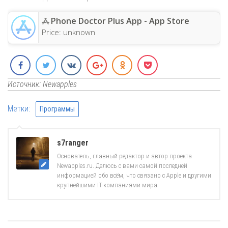
Phone Doctor Plus App - App Store
Price:
unknown
Источник: Newapples
Метки:
Программы
s7ranger
Основатель, главный редактор и автор проекта
Newapples.ru. Делюсь с вами самой последней
информацией обо всём, что связано с Apple и другими
крупнейшими IT-компаниями мира.